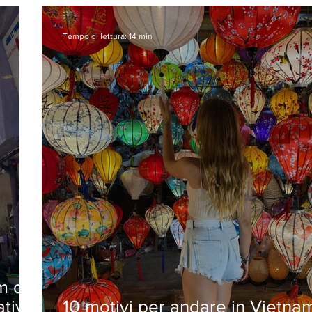
Tempo di lettura: 14 min
am da
ativa
10 motivi per andare in Vietna