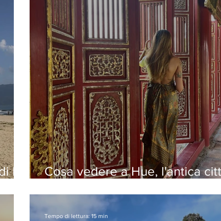
di Da
Cosa vedere a Hue, l'antica cit
imperiale
Tempo di lettura: 15 min