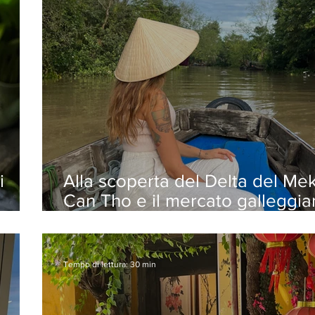
i
Alla scoperta del Delta del Me
Can Tho e il mercato galleggia
Cai Rang
Tempo di lettura: 30 min