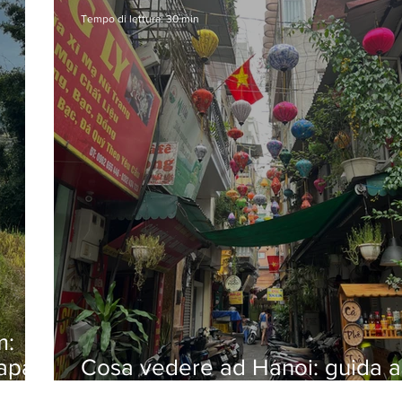
Tempo di lettura: 30 min
m:
apa,
Cosa vedere ad Hanoi: guida a
caotica capitale vietnamita