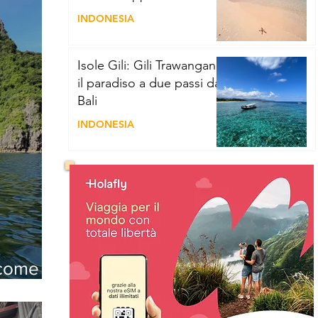
viaggio magico in
INDONESIA
Indonesia
Isole Gili: Gili Trawangan -
il paradiso a due passi da
Bali
INDONESIA
 come
sogno