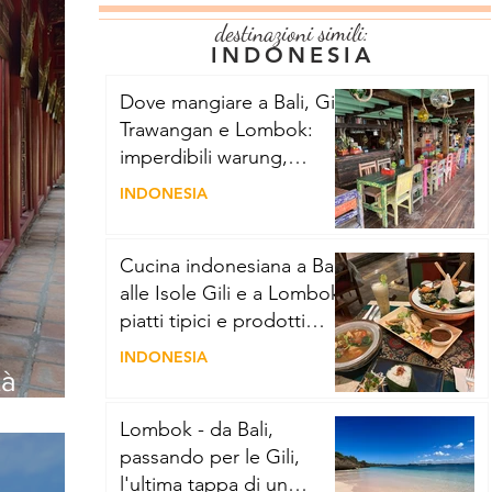
destinazioni simili:
INDONESIA
Dove mangiare a Bali, Gili
Trawangan e Lombok:
imperdibili warung,
mercati e ristoranti
INDONESIA
Cucina indonesiana a Bali,
alle Isole Gili e a Lombok:
piatti tipici e prodotti
locali da provare!
INDONESIA
tà
Lombok - da Bali,
passando per le Gili,
l'ultima tappa di un