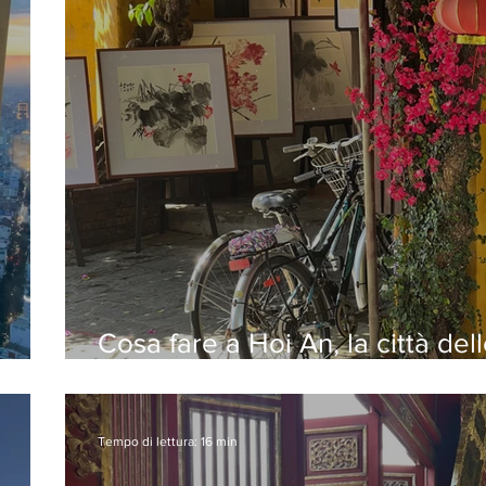
Cosa fare a Hoi An, la città del
on
lanterne
Tempo di lettura: 16 min