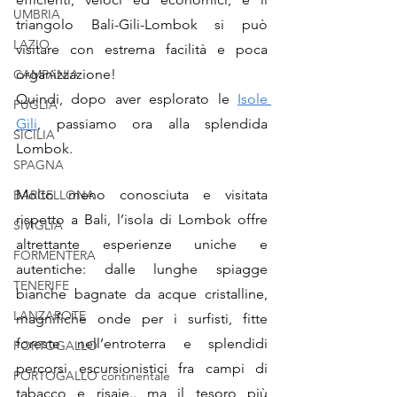
UMBRIA
triangolo Bali-Gili-Lombok si può 
LAZIO
visitare con estrema facilità e poca 
organizzazione!
CAMPANIA
Quindi, dopo aver esplorato le 
Isole 
PUGLIA
Gili
, passiamo ora alla splendida 
SICILIA
Lombok.
SPAGNA
Molto meno conosciuta e visitata 
BARCELLONA
rispetto a Bali, l’isola di Lombok offre 
SIVIGLIA
altrettante esperienze uniche e 
FORMENTERA
autentiche: dalle lunghe spiagge 
TENERIFE
bianche bagnate da acque cristalline, 
LANZAROTE
magnifiche onde per i surfisti, fitte 
foreste nell’entroterra e splendidi 
PORTOGALLO
percorsi escursionistici fra campi di 
PORTOGALLO continentale
tabacco e risaie.. ma il tesoro più 