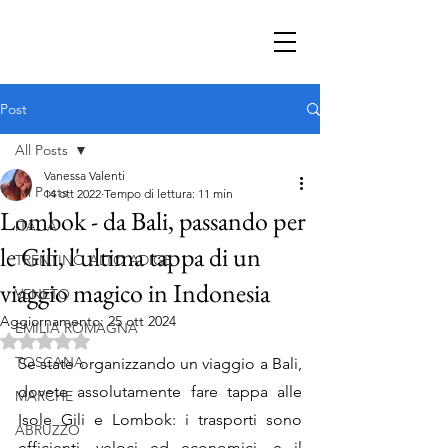
Post
All Posts
Vanessa Valenti
All Posts
14 ott 2022
Tempo di lettura: 11 min
Lombok - da Bali, passando per
ITALIA
le Gili, l'ultima tappa di un
TRENTINO ALTO ADIGE
viaggio magico in Indonesia
VENETO
Aggiornamento:
25 ott 2024
EMILIA ROMAGNA
Valutazione NaN stelle su 5.
TOSCANA
Se state organizzando un viaggio a Bali, 
dovete assolutamente fare tappa alle 
MARCHE
Isole Gili e Lombok: i trasporti sono 
ABRUZZO
efficienti, veloci ed economici, e il 