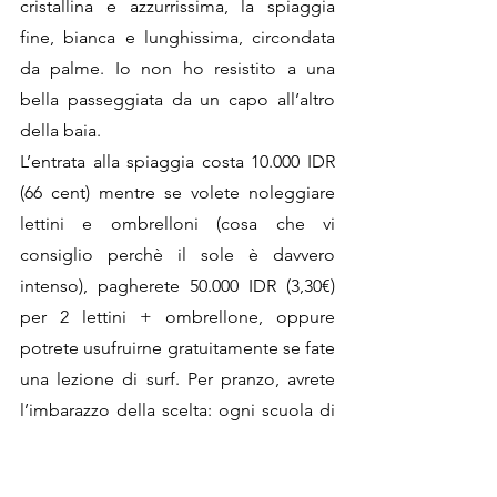
cristallina e azzurrissima, la spiaggia 
fine, bianca e lunghissima, circondata 
da palme. Io non ho resistito a una 
bella passeggiata da un capo all’altro 
della baia.
L’entrata alla spiaggia costa 10.000 IDR 
(66 cent) mentre se volete noleggiare 
lettini e ombrelloni (cosa che vi 
consiglio perchè il sole è davvero 
intenso), pagherete 50.000 IDR (3,30€) 
per 2 lettini + ombrellone, oppure 
potrete usufruirne gratuitamente se fate 
una lezione di surf. Per pranzo, avrete 
l’imbarazzo della scelta: ogni scuola di 
surf sulla spiaggia è anche un warung, 
per cui dovete davvero solo lasciarvi 