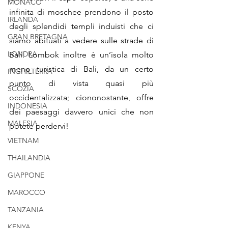
MONACO
infinita di moschee prendono il posto 
IRLANDA
degli splendidi templi induisti che ci 
GRAN BRETAGNA
siamo abituati a vedere sulle strade di 
LONDRA
Bali. Lombok inoltre è un’isola molto 
meno turistica di Bali, da un certo 
INGHILTERRA
punto di vista quasi più 
SCOZIA
occidentalizzata; ciononostante, offre 
INDONESIA
dei paesaggi davvero unici che non 
MALESIA
potete perdervi!
VIETNAM
THAILANDIA
GIAPPONE
MAROCCO
TANZANIA
KENYA