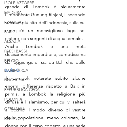
ISOLE AZZORRE
grande di Lombok è sicuramente 
MADEIRA
l’imponente Gunung Rinjani, il secondo 
FRANCIA
vulcano più alto dell’Indonesia, sulla cui 
cima c’è un meraviglioso lago nel 
PARIGI
cratere, con sorgenti di acqua termale. 
ALSAZIA
Anche Lombok è una meta 
PAESI BASSI
decisamente imperdibile, comodissima 
BELGIO
da raggiungere, sia da Bali che dalle 
Isole Gili
. 
DANIMARCA
A Lombok noterete subito alcune 
UNGHERIA
enormi differenze rispetto a Bali: in 
REPUBBLICA CECA
primis, a Lombok la religione più 
POLONIA
diffusa è l’islamismo, per cui vi salterà 
GERMANIA
all’occhio il modo diverso di vestire 
della popolazione, meno colorato, le 
BERLINO
donne con il capo coperto, e una serie 