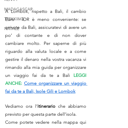
MADAGASCAR
A Lombok, rispetto a Bali, il cambio 
TREKKING
Euro - IDR è meno conveniente: se 
arrivate da Bali, assicuratevi di avere un 
NATALE
po’ di contante e di non dover 
cambiare molto. Per saperne di più 
riguardo alla valuta locale e a come 
gestire il denaro nella vostra vacanza vi 
rimando alla mia 
guida per organizzare 
un viaggio fai da te a Bali
LEGGI 
ANCHE: 
Come organizzare un viaggio 
fai da te a Bali, Isole Gili e Lombok
Vediamo ora l’
itinerario
 che abbiamo 
previsto per questa parte dell’isola.
Come potete vedere nella mappa qui 