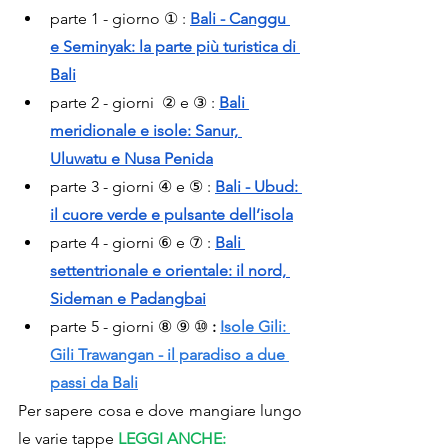
parte 1 - giorno ① :
Bali - Canggu 
e Seminyak: la parte più turistica di 
Bali
parte 2 - giorni  ② e ③ :
Bali 
meridionale e isole: Sanur, 
Uluwatu e Nusa Penida
parte 3 - giorni ④ e ⑤ :
Bali - Ubud: 
il cuore verde e pulsante dell’isola
parte 4 - giorni ⑥ e ⑦ :
Bali 
settentrionale e orientale: il nord, 
Sideman e Padangbai
parte 5 - giorni ⑧ ⑨ ⑩ 
: 
Isole Gili: 
Gili Trawangan - il paradiso a due 
passi da Bali
Per sapere cosa e dove mangiare lungo 
le varie tappe 
LEGGI ANCHE: