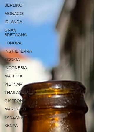
BERLINO
MONACO
IRLANDA
GRAN
BRETAGNA
LONDRA
INGHILTERRA
SCOZIA
INDONESIA
MALESIA
VIETNAM
THAILANDIA
GIAPPONE
MAROCCO
TANZANIA
KENYA