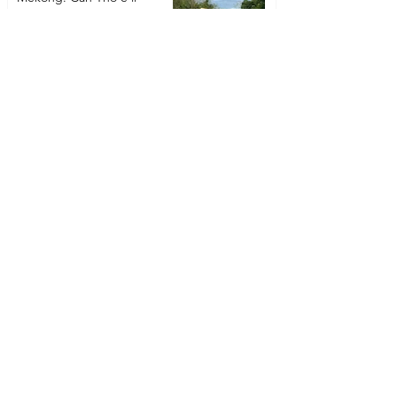
mercato galleggiante di Cai
Rang
VIETNAM
Ho Chi Minh City, la vecchia
Saigon
VIETNAM
Cosa fare a Hoi An, la città
delle lanterne
VIETNAM