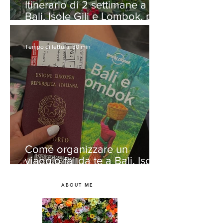
Itinerario di 2 settimane a
Bali, Isole Gili e Lombok, più
un’alternativa di 3 settimane
Tempo di lettura: 30 min
Come organizzare un
viaggio fai da te a Bali, Isole
Gili e Lombok
ABOUT ME