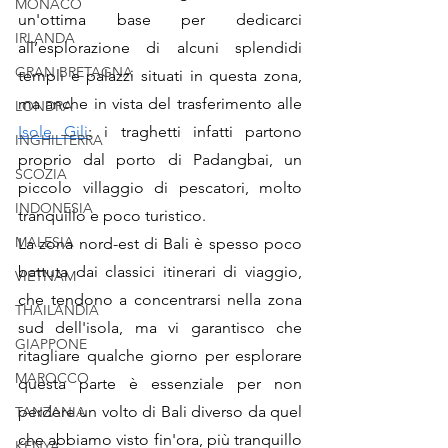
MONACO
un'ottima base per dedicarci 
IRLANDA
all’esplorazione di alcuni splendidi 
GRAN BRETAGNA
templi e palazzi situati in questa zona, 
ma anche in vista del trasferimento alle 
LONDRA
Isole Gili
: i traghetti infatti partono 
INGHILTERRA
proprio dal porto di Padangbai, un 
SCOZIA
piccolo villaggio di pescatori, molto 
INDONESIA
tranquillo e poco turistico.
MALESIA
La zona nord-est di Bali è spesso poco 
battuta dai classici itinerari di viaggio, 
VIETNAM
che tendono a concentrarsi nella zona 
THAILANDIA
sud dell'isola, ma vi garantisco che 
GIAPPONE
ritagliare qualche giorno per esplorare 
MAROCCO
questa parte è essenziale per non 
perdere un volto di Bali diverso da quel 
TANZANIA
che abbiamo visto fin'ora, più tranquillo 
KENYA