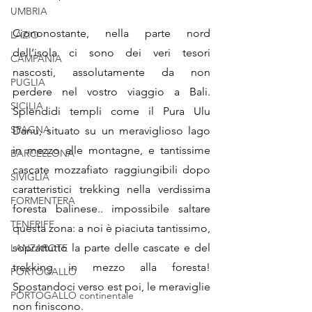
UMBRIA
Ciononostante, nella parte nord 
LAZIO
dell’isola ci sono dei veri tesori 
CAMPANIA
nascosti, assolutamente da non 
PUGLIA
perdere nel vostro viaggio a Bali. 
SICILIA
Splendidi templi come il Pura Ulu 
SPAGNA
Danu, situato su un meraviglioso lago 
in mezzo alle montagne, e tantissime 
BARCELLONA
cascate mozzafiato raggiungibili dopo 
SIVIGLIA
caratteristici trekking nella verdissima 
FORMENTERA
foresta balinese.. impossibile saltare 
TENERIFE
questa zona: a noi è piaciuta tantissimo, 
soprattutto la parte delle cascate e del 
LANZAROTE
trekking in mezzo alla foresta! 
PORTOGALLO
Spostandoci verso est poi, le meraviglie 
PORTOGALLO continentale
non finiscono. 