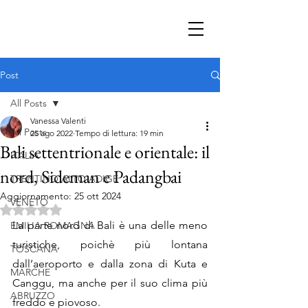
Post
All Posts
Vanessa Valenti
All Posts
25 ago 2022
Tempo di lettura: 19 min
Bali settentrionale e orientale: il
ITALIA
nord, Sideman e Padangbai
TRENTINO ALTO ADIGE
Aggiornamento:
25 ott 2024
VENETO
Valutazione NaN stelle su 5.
La parte nord di Bali è una delle meno 
EMILIA ROMAGNA
turistiche, poichè più lontana 
TOSCANA
dall’aeroporto e dalla zona di Kuta e 
MARCHE
Canggu, ma anche per il suo clima più 
ABRUZZO
freddo e piovoso. 