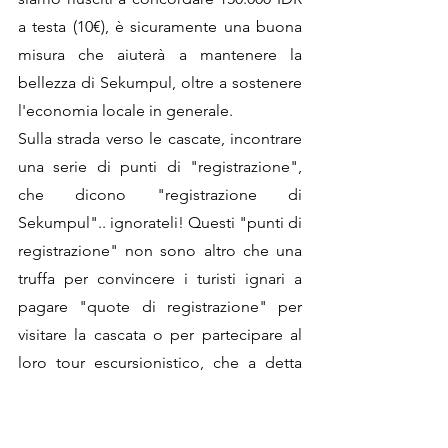
a testa (10€), è sicuramente una buona 
misura che aiuterà a mantenere la 
bellezza di Sekumpul, oltre a sostenere 
l'economia locale in generale. 
Sulla strada verso le cascate, incontrare 
una serie di punti di "registrazione", 
che dicono "registrazione di 
Sekumpul".. ignorateli! Questi "punti di 
registrazione" non sono altro che una 
truffa per convincere i turisti ignari a 
pagare "quote di registrazione" per 
visitare la cascata o per partecipare al 
loro tour escursionistico, che a detta 
loro è l'unico modo per visitare le 
cascate. Ma non lo è! Superate questi 
"punti di registrazione" fino a 