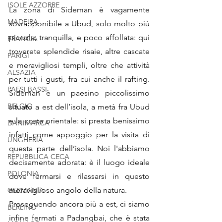
ISOLE AZZORRE
La zona di Sideman è vagamente 
MADEIRA
sovrapponibile a Ubud, solo molto più 
piccola, tranquilla, e poco affollata: qui 
FRANCIA
troverete splendide risaie, altre cascate 
PARIGI
e meravigliosi templi, oltre che attività 
ALSAZIA
per tutti i gusti, fra cui anche il rafting. 
PAESI BASSI
Sideman è un paesino piccolissimo 
BELGIO
situato a est dell’isola, a metà fra Ubud 
e la costa orientale: si presta benissimo 
DANIMARCA
infatti come appoggio per la visita di 
UNGHERIA
questa parte dell’isola. Noi l'abbiamo 
REPUBBLICA CECA
decisamente adorata: è il luogo ideale 
POLONIA
dove fermarsi e rilassarsi in questo 
meraviglioso angolo della natura.
GERMANIA
Proseguendo ancora più a est, ci siamo 
BERLINO
infine fermati a Padangbai, che è stata 