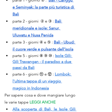
parte 1 - giorno ① : 
Bali - Canggu 
e Seminyak: la parte più turistica di 
Bali
parte 2 - giorni  ② e ③ :
Bali 
meridionale e isole: Sanur, 
Uluwatu e Nusa Penida
parte 3 - giorni ④ e ⑤ : 
Bali - Ubud: 
il cuore verde e pulsante dell’isola
parte 5 - giorni ⑧ ⑨ ⑩ : 
Isole Gili: 
Gili Trawangan - il paradiso a due 
passi da Bali
parte 6 - giorni ⑪ e ⑫ : 
Lombok: 
l'ultima tappa di un viaggio 
magico in Indonesia
Per sapere cosa e dove mangiare lungo 
le varie tappe 
LEGGI ANCHE
Alla scoperta di Bali, le Isole Gili 