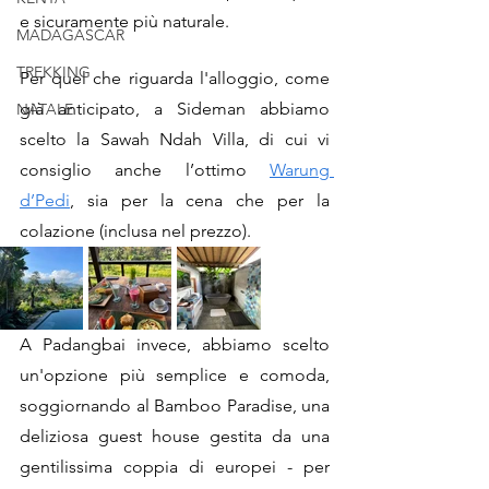
e sicuramente più naturale.
MADAGASCAR
TREKKING
Per quel che riguarda l'alloggio, come 
già anticipato, a Sideman abbiamo 
NATALE
scelto la Sawah Ndah Villa, di cui vi 
consiglio anche l’ottimo 
Warung 
d’Pedi
, sia per la cena che per la 
colazione (inclusa nel prezzo).
A Padangbai invece, abbiamo scelto 
un'opzione più semplice e comoda, 
soggiornando al Bamboo Paradise, una 
deliziosa guest house gestita da una 
gentilissima coppia di europei - per 