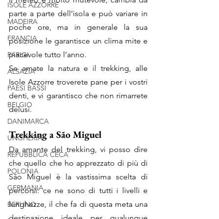
ISOLE AZZORRE
parte a parte dell’isola e può variare in 
MADEIRA
poche ore, ma in generale la sua 
FRANCIA
posizione le garantisce un clima mite e 
piacevole tutto l’anno.
PARIGI
Se amate la natura e il trekking, alle 
ALSAZIA
Isole Azzorre troverete pane per i vostri 
PAESI BASSI
denti, e vi garantisco che non rimarrete 
BELGIO
delusi.
DANIMARCA
Trekking a São Miguel
UNGHERIA
Da amante del trekking, vi posso dire 
REPUBBLICA CECA
che quello che ho apprezzato di più di 
POLONIA
São Miguel è la vastissima scelta di 
GERMANIA
percorsi: ce ne sono di tutti i livelli e 
lunghezze, il che fa di questa meta una 
BERLINO
destinazione ideale per qualunque 