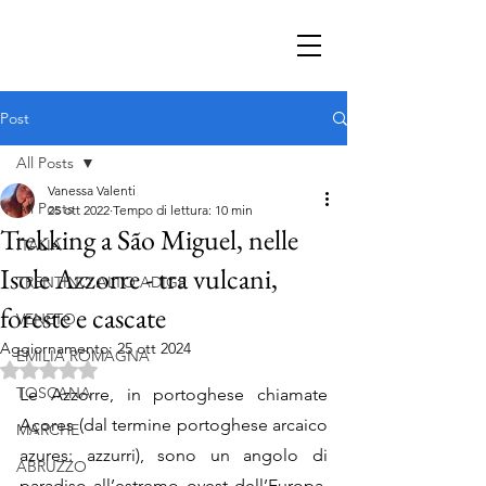
Post
All Posts
Vanessa Valenti
All Posts
25 ott 2022
Tempo di lettura: 10 min
Trekking a São Miguel, nelle
ITALIA
Isole Azzorre - tra vulcani,
TRENTINO ALTO ADIGE
foreste e cascate
VENETO
Aggiornamento:
25 ott 2024
EMILIA ROMAGNA
Valutazione NaN stelle su 5.
TOSCANA
Le Azzorre, in portoghese chiamate 
Açores (dal termine portoghese arcaico 
MARCHE
azures: azzurri), sono un angolo di 
ABRUZZO
paradiso all’estremo ovest dell’Europa, 