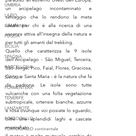
UMBRIA
un arcipelago incontaminato e 
LAZIO
selvaggio che lo rendono la meta 
ideale per chi è alla ricerca di una 
CAMPANIA
vacanza attiva all’insegna della natura e 
PUGLIA
per tutti gli amanti del trekking.
SICILIA
Quello che caratterizza le 9 isole 
SPAGNA
dell’Arcipelago - São Miguel, Terceira, 
BARCELLONA
São Jorge, Pico, Faial, Flores, Graciosa, 
Corvo e Santa Maria - è la natura che fa 
SIVIGLIA
da padrona. Le isole sono tutte 
FORMENTERA
vulcaniche con una folta vegetazione 
TENERIFE
subtropicale, ortensie bianche, azzurre 
LANZAROTE
e rosa ovunque voi posiate lo sguardo, 
PORTOGALLO
oltre che splendidi laghi e cascate 
mozzafiato. 
PORTOGALLO continentale
Il meteo è molto mutevole, cambia da 