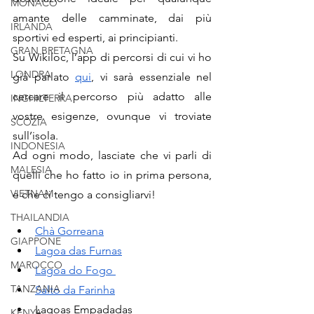
MONACO
amante delle camminate, dai più 
IRLANDA
sportivi ed esperti, ai principianti. 
GRAN BRETAGNA
Su Wikiloc, l’app di percorsi di cui vi ho 
LONDRA
già parlato 
qui
, vi sarà essenziale nel 
cercare il percorso più adatto alle 
INGHILTERRA
vostre esigenze, ovunque vi troviate 
SCOZIA
sull’isola.
INDONESIA
Ad ogni modo, lasciate che vi parli di 
MALESIA
quelli che ho fatto io in prima persona, 
VIETNAM
e che ci tengo a consigliarvi!
THAILANDIA
Chà Gorreana
GIAPPONE
Lagoa das Furnas
MAROCCO
Lagoa do Fogo 
TANZANIA
Salto da Farinha
Lagoas Empadadas
KENYA