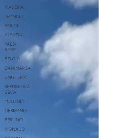
MADEIRA
FRANCIA
PARIGI
ALSAZIA
PAESI
BASSI
BELGIO
DANIMARCA
UNGHERIA
REPUBBLICA
CECA
POLONIA
GERMANIA
BERLINO
MONACO