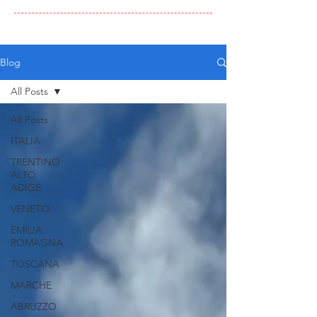
Blog
All Posts
All Posts
ITALIA
TRENTINO
ALTO
ADIGE
VENETO
EMILIA
ROMAGNA
TOSCANA
MARCHE
ABRUZZO