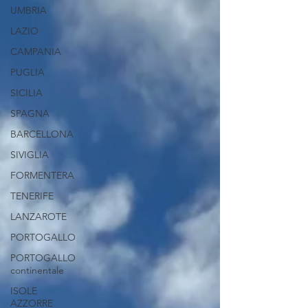
UMBRIA
LAZIO
CAMPANIA
PUGLIA
SICILIA
SPAGNA
BARCELLONA
SIVIGLIA
FORMENTERA
TENERIFE
LANZAROTE
PORTOGALLO
PORTOGALLO
continentale
ISOLE
AZZORRE