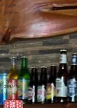
MADEIRA
FRANCIA
PARIGI
ALSAZIA
PAESI
BASSI
BELGIO
DANIMARCA
UNGHERIA
REPUBBLICA
CECA
POLONIA
GERMANIA
BERLINO
MONACO