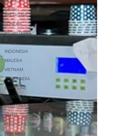
IRLANDA
GRAN
BRETAGNA
LONDRA
INGHILTERRA
SCOZIA
INDONESIA
MALESIA
VIETNAM
THAILANDIA
GIAPPONE
MAROCCO
TANZANIA
KENYA
MADAGASCAR
TREKKING