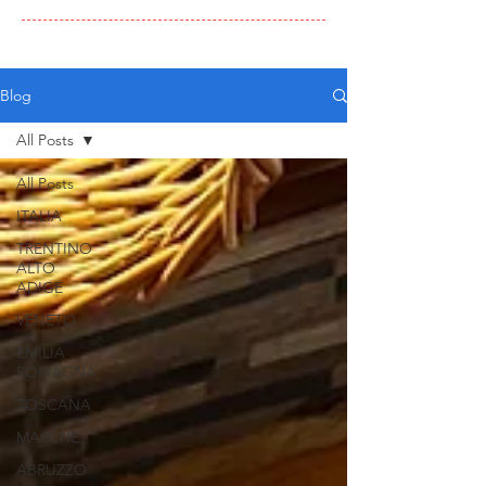
Blog
All Posts
All Posts
ITALIA
TRENTINO
ALTO
ADIGE
VENETO
EMILIA
ROMAGNA
TOSCANA
MARCHE
ABRUZZO