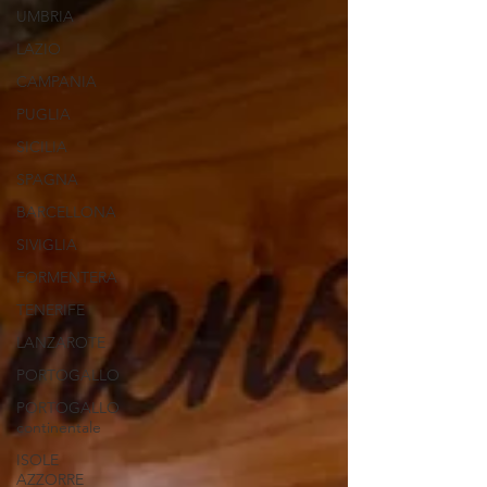
UMBRIA
LAZIO
CAMPANIA
PUGLIA
SICILIA
SPAGNA
BARCELLONA
SIVIGLIA
FORMENTERA
TENERIFE
LANZAROTE
PORTOGALLO
PORTOGALLO
continentale
ISOLE
AZZORRE