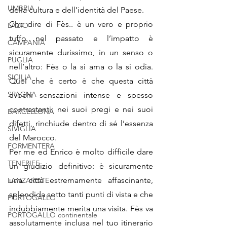
UMBRIA
della cultura e dell’identità del Paese. 
Che dire di Fès.. è un vero e proprio 
LAZIO
tuffo nel passato e l’impatto è 
CAMPANIA
sicuramente durissimo, in un senso o 
PUGLIA
nell’altro: Fès o la si ama o la si odia. 
SICILIA
Quel che è certo è che questa città 
SPAGNA
evochi sensazioni intense e spesso 
contrastanti; nei suoi pregi e nei suoi 
BARCELLONA
difetti, rinchiude dentro di sé l’essenza 
SIVIGLIA
del Marocco.
FORMENTERA
Per me ed Enrico è molto difficile dare 
TENERIFE
un giudizio definitivo: è sicuramente 
una città estremamente affascinante, 
LANZAROTE
splendida sotto tanti punti di vista e che 
PORTOGALLO
indubbiamente merita una visita. Fès va 
PORTOGALLO continentale
assolutamente inclusa nel tuo itinerario 