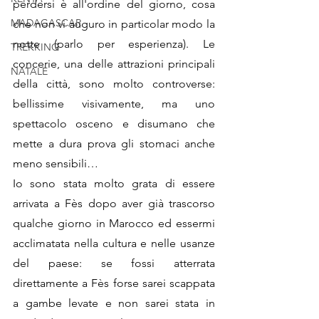
perdersi è all'ordine del giorno, cosa 
MADAGASCAR
che non vi auguro in particolar modo la 
notte (parlo per esperienza). Le 
TREKKING
concerie, una delle attrazioni principali 
NATALE
della città, sono molto controverse: 
bellissime visivamente, ma uno 
spettacolo osceno e disumano che 
mette a dura prova gli stomaci anche 
meno sensibili…
Io sono stata molto grata di essere 
arrivata a Fès dopo aver già trascorso 
qualche giorno in Marocco ed essermi 
acclimatata nella cultura e nelle usanze 
del paese: se fossi atterrata 
direttamente a Fès forse sarei scappata 
a gambe levate e non sarei stata in 