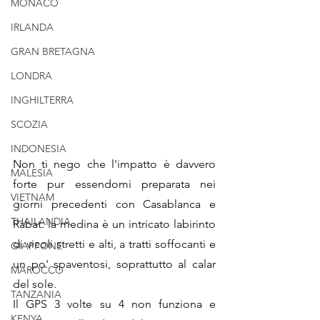
MONACO
IRLANDA
GRAN BRETAGNA
LONDRA
INGHILTERRA
SCOZIA
INDONESIA
Non ti nego che l'impatto è davvero 
MALESIA
forte pur essendomi preparata nei 
VIETNAM
giorni precedenti con Casablanca e 
THAILANDIA
Rabat: la medina è un intricato labirinto 
di vicoli stretti e alti, a tratti soffocanti e 
GIAPPONE
un po' spaventosi, soprattutto al calar 
MAROCCO
del sole. 
TANZANIA
Il GPS 3 volte su 4 non funziona e 
KENYA