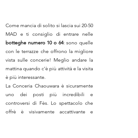
Come mancia di solito si lascia sui 20-50 
MAD e ti consiglio di entrare nelle 
botteghe numero 10 o 64
: sono quelle 
con le terrazze che offrono la migliore 
vista sulle concerie! Meglio andare la 
mattina quando c'è più attività e la visita 
è più interessante. 
La Conceria Chaouwara è sicuramente 
uno dei posti più incredibili e 
controversi di Fès. Lo spettacolo che 
offrè è visivamente accattivante e 
impressionante ma poi l'odore di carne 
putrefatta, la pelle di animale stesa 
ovunque tu posi gli occhi.. devo 