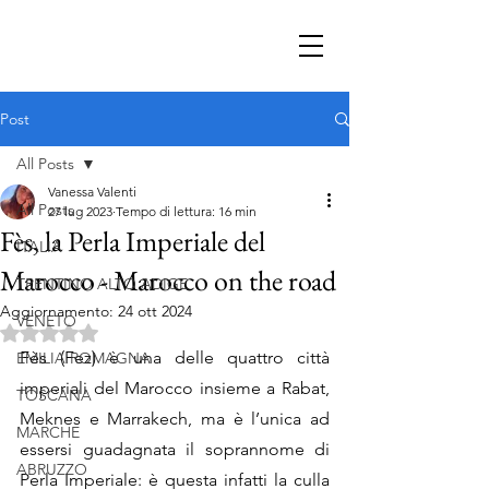
Post
All Posts
Vanessa Valenti
All Posts
27 lug 2023
Tempo di lettura: 16 min
Fès, la Perla Imperiale del
ITALIA
Marocco - Marocco on the road
TRENTINO ALTO ADIGE
Aggiornamento:
24 ott 2024
VENETO
Valutazione NaN stelle su 5.
Fès (Fez) è una delle quattro città 
EMILIA ROMAGNA
imperiali del Marocco insieme a Rabat, 
TOSCANA
Meknes e Marrakech, ma è l’unica ad 
MARCHE
essersi guadagnata il soprannome di 
ABRUZZO
Perla Imperiale: è questa infatti la culla 