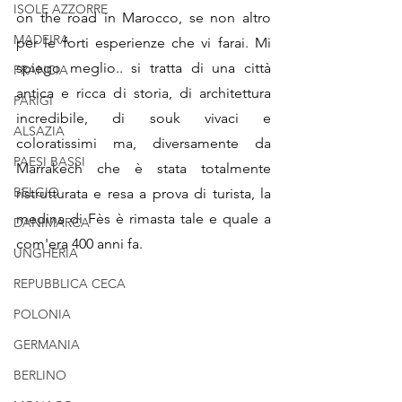
ISOLE AZZORRE
on the road in Marocco, se non altro 
MADEIRA
per le forti esperienze che vi farai. Mi 
spiego meglio.. si tratta di una città 
FRANCIA
antica e ricca di storia, di architettura 
PARIGI
incredibile, di souk vivaci e 
ALSAZIA
coloratissimi ma, diversamente da 
PAESI BASSI
Marrakech che è stata totalmente 
BELGIO
ristrutturata e resa a prova di turista, la 
medina di Fès è rimasta tale e quale a 
DANIMARCA
com'era 400 anni fa.
UNGHERIA
REPUBBLICA CECA
POLONIA
GERMANIA
BERLINO