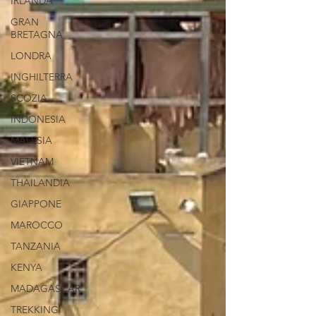
IRLANDA
GRAN
BRETAGNA
LONDRA
INGHILTERRA
SCOZIA
INDONESIA
MALESIA
VIETNAM
THAILANDIA
GIAPPONE
MAROCCO
TANZANIA
KENYA
MADAGASCAR
TREKKING