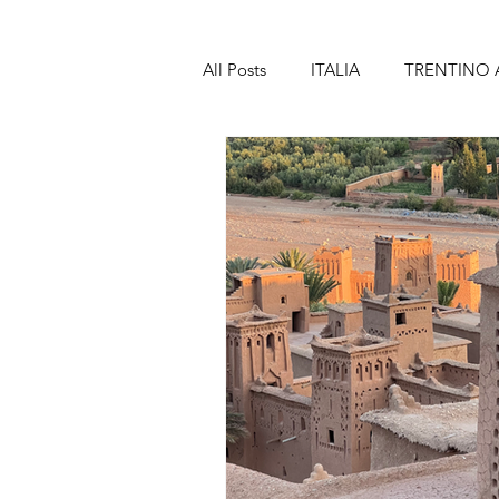
All Posts
ITALIA
TRENTINO 
TOSCANA
MARCHE
A
SICILIA
SPAGNA
BAR
LANZAROTE
PORTOGALL
MADEIRA
FRANCIA
PA