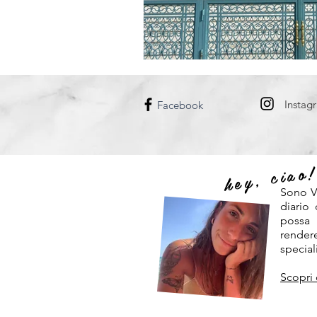
Instag
Facebook
hey, ciao
Sono V
diario
possa
rendere
speciali
Scopri 