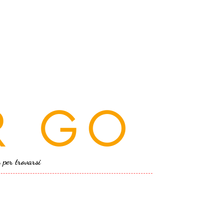
R GO
a per trovarsi