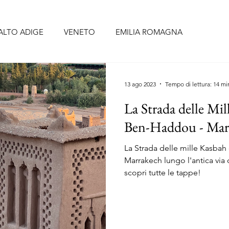
ALTO ADIGE
VENETO
EMILIA ROMAGNA
BRUZZO
UMBRIA
LAZIO
CAMPANIA
PUGLIA
13 ago 2023
Tempo di lettura: 14 mi
La Strada delle Mil
CELLONA
SIVIGLIA
FORMENTERA
TENERIFE
Ben-Haddou - Maro
La Strada delle mille Kasbah 
O
PORTOGALLO continentale
ISOLE AZZORRE
Marrakech lungo l'antica via 
scopri tutte le tappe!
RIGI
ALSAZIA
PAESI BASSI
BELGIO