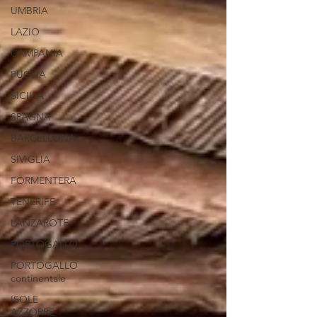
UMBRIA
LAZIO
CAMPANIA
PUGLIA
SICILIA
SPAGNA
BARCELLONA
SIVIGLIA
FORMENTERA
TENERIFE
LANZAROTE
PORTOGALLO
PORTOGALLO
continentale
ISOLE
AZZORRE