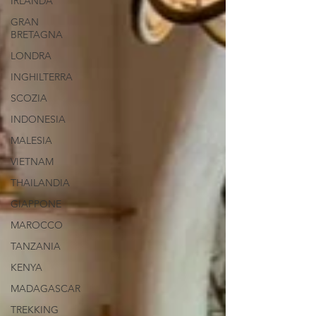
IRLANDA
GRAN
BRETAGNA
LONDRA
INGHILTERRA
SCOZIA
INDONESIA
MALESIA
VIETNAM
THAILANDIA
GIAPPONE
MAROCCO
TANZANIA
KENYA
MADAGASCAR
TREKKING