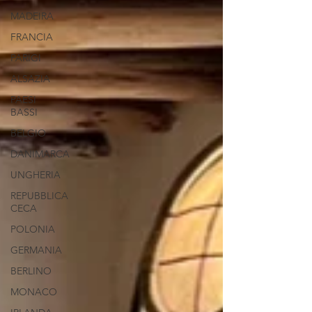
MADEIRA
FRANCIA
PARIGI
ALSAZIA
PAESI
BASSI
BELGIO
DANIMARCA
UNGHERIA
REPUBBLICA
CECA
POLONIA
GERMANIA
BERLINO
MONACO