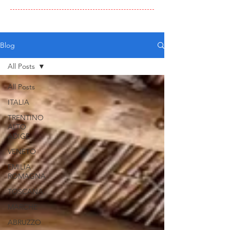
Blog
All Posts
All Posts
ITALIA
TRENTINO
ALTO
ADIGE
VENETO
EMILIA
ROMAGNA
TOSCANA
MARCHE
ABRUZZO