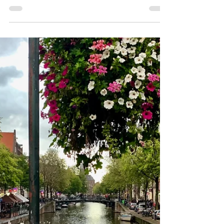
benvenuti in Paradiso!
Nosy Be è l’isola più famosa del
Madagascar; in malgascio significa “Isola
Grande”. Parti con me alla scoperta di
questo tesoro.