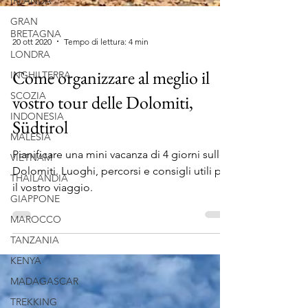
IRLANDA
GRAN
BRETAGNA
LONDRA
20 ott 2020
Tempo di lettura: 4 min
INGHILTERRA
SCOZIA
Come organizzare al meglio il
INDONESIA
vostro tour delle Dolomiti,
MALESIA
Südtirol
VIETNAM
THAILANDIA
Pianificare una mini vacanza di 4 giorni sulle
GIAPPONE
Dolomiti. Luoghi, percorsi e consigli utili per
il vostro viaggio.
MAROCCO
TANZANIA
KENYA
MADAGASCAR
TREKKING