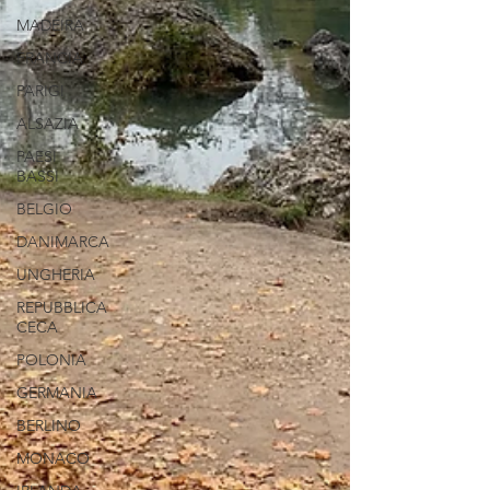
MADEIRA
FRANCIA
PARIGI
ALSAZIA
PAESI
BASSI
BELGIO
DANIMARCA
UNGHERIA
REPUBBLICA
CECA
POLONIA
GERMANIA
BERLINO
MONACO