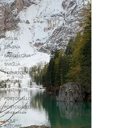
UMBRIA
LAZIO
CAMPANIA
PUGLIA
SICILIA
SPAGNA
BARCELLONA
SIVIGLIA
FORMENTERA
TENERIFE
LANZAROTE
PORTOGALLO
PORTOGALLO
continentale
ISOLE
AZZORRE