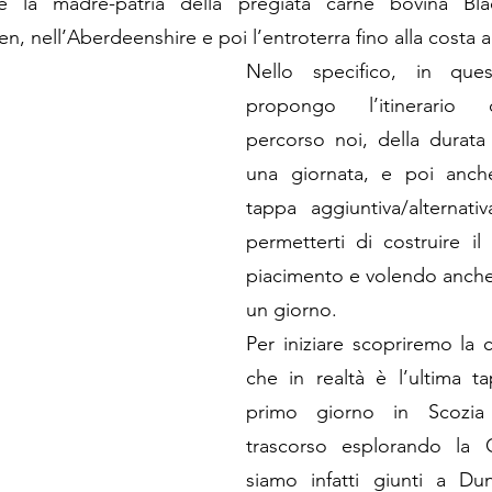
re la madre-patria della pregiata carne bovina Bl
, nell’Aberdeenshire e poi l’entroterra fino alla costa a
Nello specifico, in ques
propongo l’itinerario
percorso noi, della durata
una giornata, e poi anche
tappa aggiuntiva/alternat
permetterti di costruire il 
piacimento e volendo anche d
un giorno. 
Per iniziare scopriremo la c
che in realtà è l’ultima t
primo giorno in Scozia
trascorso esplorando la C
siamo infatti giunti a Du