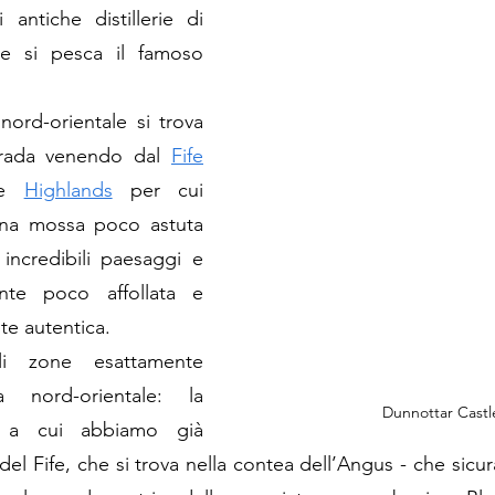
i antiche distillerie di 
e si pesca il famoso 
 nord-orientale si trova 
trada venendo dal 
Fife
le 
Highlands
 per cui 
una mossa poco astuta 
incredibili paesaggi e 
te poco affollata e 
te autentica.
 zone esattamente 
 nord-orientale: la 
Dunnottar Castl
a cui abbiamo già 
l Fife, che si trova nella contea dell’Angus - che sicura