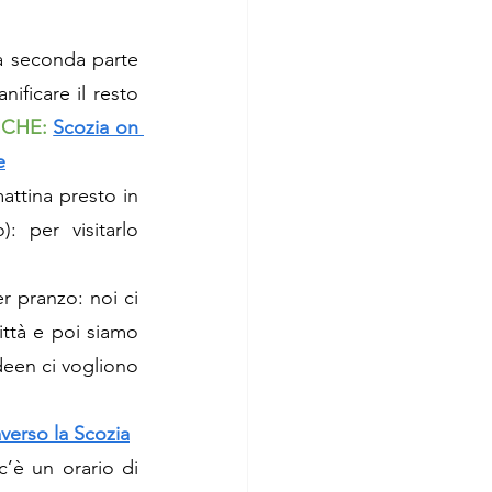
a seconda parte 
ficare il resto 
NCHE:
Scozia on 
e
ttina presto in 
 per visitarlo 
r pranzo: noi ci 
ttà e poi siamo 
deen ci vogliono 
averso la Scozia
’è un orario di 