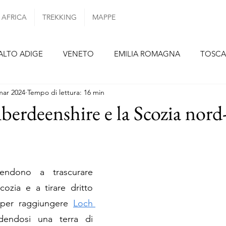
AFRICA
TREKKING
MAPPE
ALTO ADIGE
VENETO
EMILIA ROMAGNA
TOSC
mar 2024
Tempo di lettura: 16 min
ZIO
CAMPANIA
PUGLIA
SICILIA
SPAGNA
erdeenshire e la Scozia nord
TENERIFE
LANZAROTE
PORTOGALLO
PORTOG
tendono a trascurare 
FRANCIA
PARIGI
ALSAZIA
PAESI BASSI
ozia e a tirare dritto 
per raggiungere 
Loch 
REPUBBLICA CECA
dendosi una terra di 