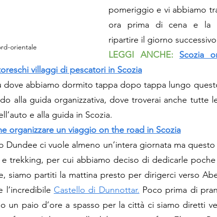
pomeriggio e vi abbiamo tr
ora prima di cena e la n
ripartire il giorno successiv
rd-orientale
LEGGI ANCHE:
Scozia o
toreschi villaggi di pescatori in Scozia
su dove abbiamo dormito tappa dopo tappa lungo questo 
ndo alla guida organizzativa, dove troverai anche tutte le
ll’auto e alla guida in Scozia. 
 organizzare un viaggio on the road in Scozia
o Dundee ci vuole almeno un’intera giornata ma questo 
a e trekking, per cui abbiamo deciso di dedicarle poche
e, siamo partiti la mattina presto per dirigerci verso Ab
 l’incredibile 
Castello di Dunnottar.
 Poco prima di pran
un paio d’ore a spasso per la città ci siamo diretti vers