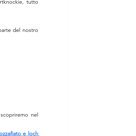
tknockie, tutto 
arte del nostro 
scopriremo nel 
zzafiato e loch 