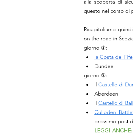
alla scoperta di alc
questo nel corso di 
Ricapitoliamo quindi
on the road in Scozi
giorno 
①
: 
la Costa del Fife
Dundee
giorno 
②
: 
il 
Castello di Du
Aberdeen
il 
Castello di Bal
Culloden Battlef
prossimo po
st 
d
LEGGI ANCHE: