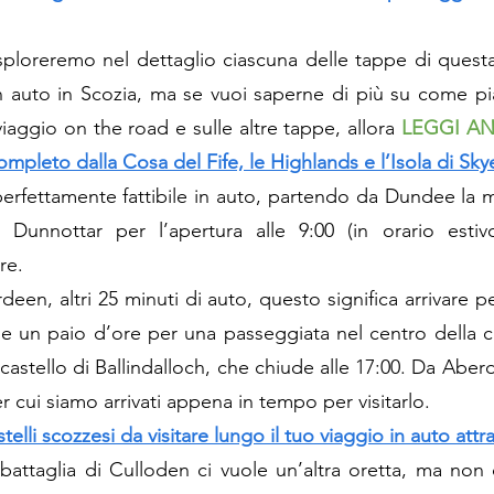
sploreremo nel dettaglio ciascuna delle tappe di quest
n auto in Scozia, ma se vuoi saperne di più su come piani
 viaggio on the road e sulle altre tappe, allora 
LEGGI A
completo dalla Cosa del Fife, le Highlands e l’Isola di Sky
perfettamente fattibile in auto, partendo da Dundee la ma
nnottar per l’apertura alle 9:00 (in orario estivo):
re. 
een, altri 25 minuti di auto, questo significa arrivare pe
 un paio d’ore per una passeggiata nel centro della ci
el castello di Ballindalloch, che chiude alle 17:00. Da Aber
er cui siamo arrivati appena in tempo per visitarlo.
stelli scozzesi da visitare lungo il tuo viaggio in auto attr
attaglia di Culloden ci vuole un’altra oretta, ma non c