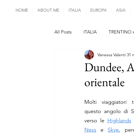
HOME
ABOUT ME
ITALIA
EUROPA
ASIA
All Posts
ITALIA
TRENTINO 
Vanessa Valenti
31 
ABRUZZO
UMBRIA
LA
Dundee, Ab
orientale
SIVIGLIA
FORMENTERA
Molti viaggiatori 
ISOLE AZZORRE
MADEIRA
questo angolo di Sc
verso le 
Highlands
 
DANIMARCA
UNGHERIA
Ness
 e 
Skye
, per