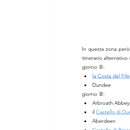
In questa zona però
itinerario alternativ
giorno 
①
: 
la Costa del Fife
Dundee
giorno 
②
: 
Arbroath Abbey
il 
Castello di Du
Aberdeen