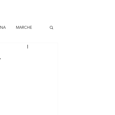
ANA
MARCHE
BARCELLONA
-
ALLO continentale
BELGIO