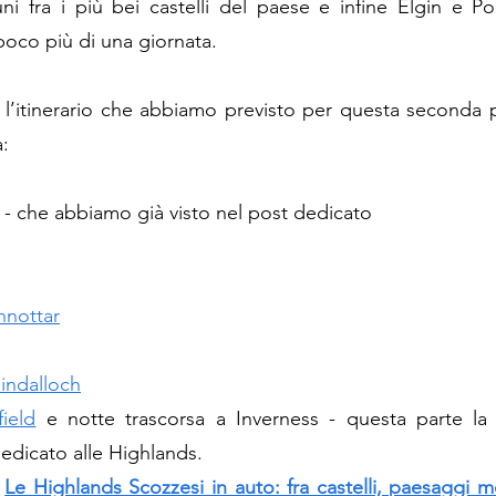
uni fra i più bei castelli del paese e infine Elgin e Por
poco più di una giornata.
 l’itinerario che abbiamo previsto per questa seconda p
a:
 - che abbiamo già visto nel post dedicato 
nnottar
lindalloch
ield
 e notte trascorsa a Inverness - questa parte la 
edicato alle 
Highlands
.
Le Highlands Scozzesi in auto: fra castelli, paesaggi mo