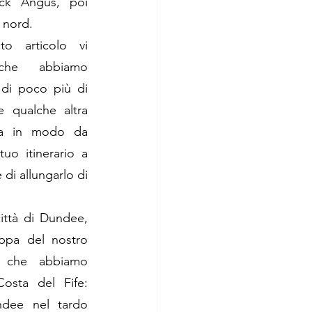
ack Angu
s, poi 
 nord. 
to articolo vi 
 che abbiamo 
 di poco più di 
 qualche altra 
iva in modo da 
tuo itinerario a 
i allungarlo di 
ittà di Dundee, 
appa del nostro 
 che abbiamo 
osta del Fife: 
ndee nel tardo 