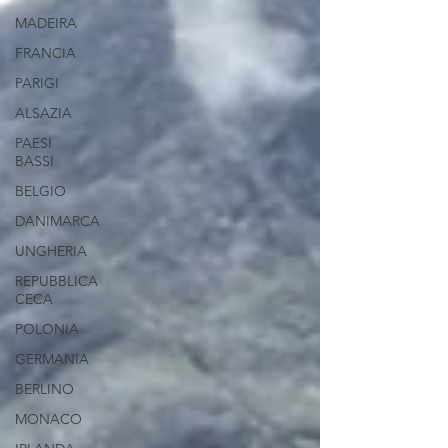
MADEIRA
FRANCIA
PARIGI
ALSAZIA
PAESI
BASSI
BELGIO
DANIMARCA
UNGHERIA
REPUBBLICA
CECA
POLONIA
GERMANIA
BERLINO
MONACO