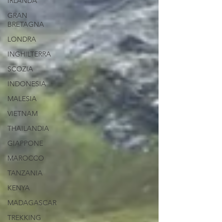
IRLANDA
GRAN
BRETAGNA
LONDRA
INGHILTERRA
SCOZIA
INDONESIA
MALESIA
VIETNAM
THAILANDIA
GIAPPONE
MAROCCO
TANZANIA
KENYA
MADAGASCAR
TREKKING