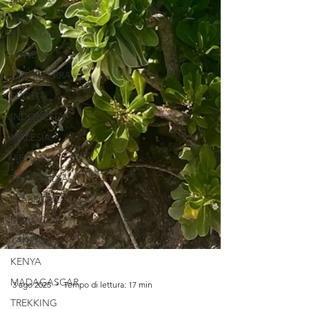
IRLANDA
GRAN
BRETAGNA
LONDRA
INGHILTERRA
SCOZIA
INDONESIA
MALESIA
VIETNAM
THAILANDIA
GIAPPONE
MAROCCO
TANZANIA
KENYA
MADAGASCAR
TREKKING