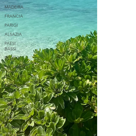
MADEIRA
FRANCIA
PARIGI
ALSAZIA
PAESI
BASSI
BELGIO
DANIMARCA
UNGHERIA
REPUBBLICA
CECA
POLONIA
GERMANIA
BERLINO
MONACO