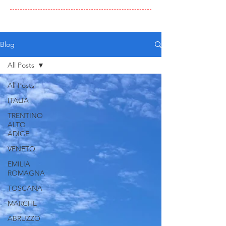
Blog
All Posts
All Posts
ITALIA
TRENTINO
ALTO
ADIGE
VENETO
EMILIA
ROMAGNA
TOSCANA
MARCHE
ABRUZZO