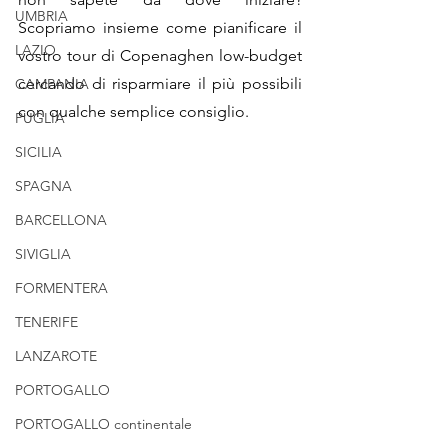
UMBRIA
Scopriamo insieme come pianificare il 
LAZIO
vostro tour di Copenaghen low-budget 
cercando di risparmiare il più possibili 
CAMPANIA
con qualche semplice consiglio.
PUGLIA
SICILIA
SPAGNA
BARCELLONA
SIVIGLIA
FORMENTERA
TENERIFE
LANZAROTE
PORTOGALLO
PORTOGALLO continentale