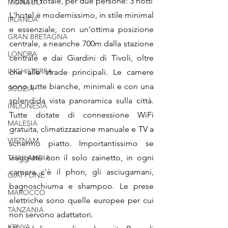
1.650) in totale, per due persone: 3 notti
MONACO
L'hotel è modernissimo, in stile minimal 
IRLANDA
e essenziale, con un'ottima posizione 
GRAN BRETAGNA
centrale, a neanche 700m dalla stazione 
LONDRA
centrale e dai Giardini di Tivoli, oltre 
INGHILTERRA
che alle strade principali. Le camere 
sono tutte bianche, minimali e con una 
SCOZIA
splendida vista panoramica sulla città. 
INDONESIA
Tutte dotate di connessione WiFi 
MALESIA
gratuita, climatizzazione manuale e TV a 
VIETNAM
schermo piatto. Importantissimo se 
viaggiate con il solo zainetto, in ogni 
THAILANDIA
camera c'è il phon, gli asciugamani, 
GIAPPONE
bagnoschiuma e shampoo. Le prese 
MAROCCO
elettriche sono quelle europee per cui 
TANZANIA
non servono adattatori.
KENYA