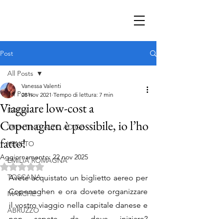
Post
All Posts
Vanessa Valenti
All Posts
28 nov 2021
Tempo di lettura: 7 min
Viaggiare low-cost a
ITALIA
Copenaghen è possibile, io l’ho
TRENTINO ALTO ADIGE
fatto!
VENETO
Aggiornamento:
22 nov 2025
EMILIA ROMAGNA
Valutazione NaN stelle su 5.
TOSCANA
Avete acquistato un biglietto aereo per 
Copenaghen e ora dovete organizzare 
MARCHE
il vostro viaggio nella capitale danese e 
ABRUZZO
non sapete da dove iniziare? 