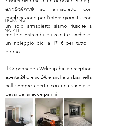
L'hotel dispone di un deposito Bagagli 
a 2,60 € ad armadietto con 
MADAGASCAR
combinazione per l'intera giornata (con 
TREKKING
un solo armadietto siamo riuscite a 
NATALE
mettere entrambi gli zaini) e anche di 
un noleggio bici a 17 € per tutto il 
giorno. 
Il Copenhagen Wakeup ha la reception 
aperta 24 ore su 24, e anche un bar nella 
hall sempre aperto con una varietà di 
bevande, snack e panini. 