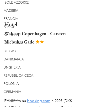
ISOLE AZZORRE
MADEIRA
FRANCIA
Hotel
PARIGI
Wakeup Copenhagen - Carsten 
ALSAZIA
Niebuhrs Gade 
★★
PAESI BASSI
BELGIO
DANIMARCA
UNGHERIA
REPUBBLICA CECA
POLONIA
GERMANIA
BERLINO
Prenotato su 
booking.com
 a 222€ (DKK 