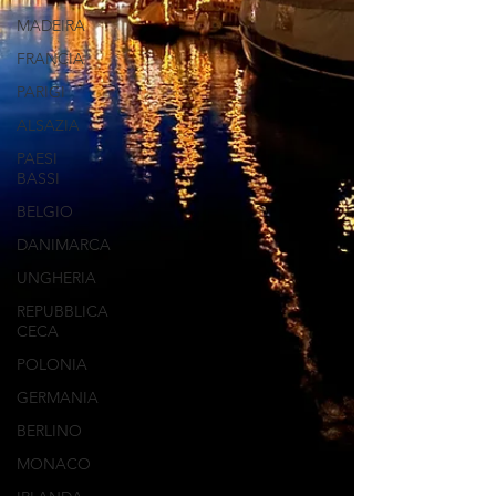
MADEIRA
FRANCIA
PARIGI
ALSAZIA
PAESI
BASSI
BELGIO
DANIMARCA
UNGHERIA
REPUBBLICA
CECA
POLONIA
GERMANIA
BERLINO
MONACO