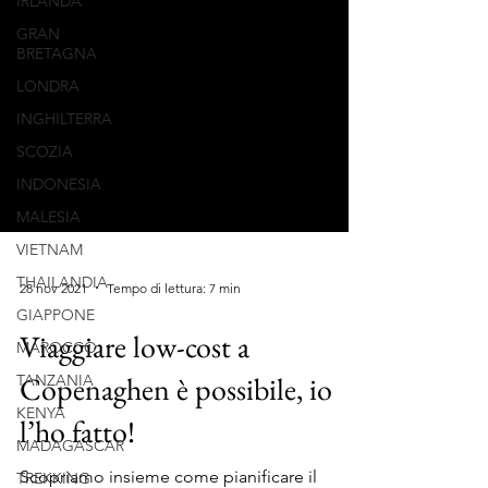
IRLANDA
GRAN
BRETAGNA
LONDRA
INGHILTERRA
SCOZIA
INDONESIA
MALESIA
VIETNAM
THAILANDIA
GIAPPONE
28 nov 2021
Tempo di lettura: 7 min
MAROCCO
Viaggiare low-cost a
TANZANIA
KENYA
Copenaghen è possibile, io
MADAGASCAR
l’ho fatto!
TREKKING