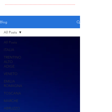
Blog
All Posts
All Posts
ITALIA
TRENTINO
ALTO
ADIGE
VENETO
EMILIA
ROMAGNA
TOSCANA
MARCHE
ABRUZZO