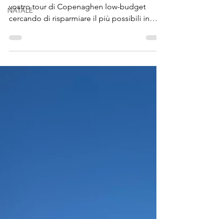
NATALE
Scopriamo insieme come pianificare il
vostro tour di Copenaghen low-budget
cercando di risparmiare il più possibili in
pochi semplici passi.