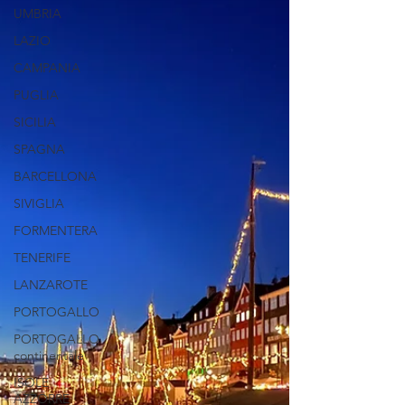
UMBRIA
LAZIO
CAMPANIA
PUGLIA
SICILIA
SPAGNA
BARCELLONA
SIVIGLIA
FORMENTERA
TENERIFE
LANZAROTE
PORTOGALLO
PORTOGALLO
continentale
ISOLE
AZZORRE