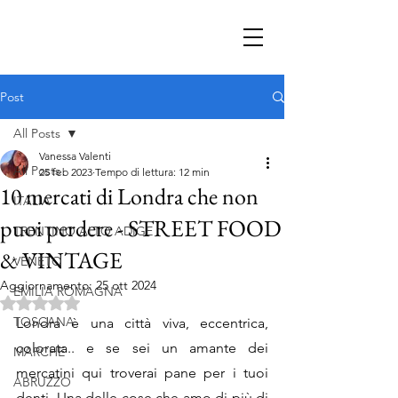
Post
All Posts
Vanessa Valenti
All Posts
25 feb 2023
Tempo di lettura: 12 min
10 mercati di Londra che non
ITALIA
puoi perdere - STREET FOOD
TRENTINO ALTO ADIGE
& VINTAGE
VENETO
Aggiornamento:
25 ott 2024
EMILIA ROMAGNA
Valutazione NaN stelle su 5.
TOSCANA
Londra è una città viva, eccentrica, 
colorata.. e se sei un amante dei 
MARCHE
mercatini qui troverai pane per i tuoi 
ABRUZZO
denti. Una delle cose che amo di più di 