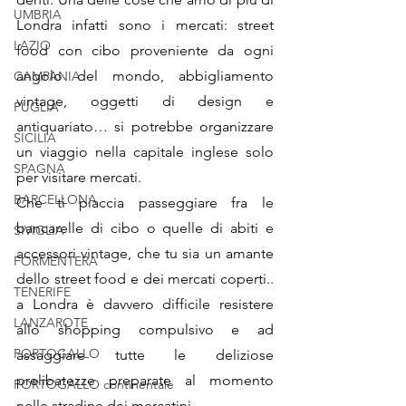
UMBRIA
Londra infatti sono i mercati: street 
LAZIO
food con cibo proveniente da ogni 
angolo del mondo, abbigliamento 
CAMPANIA
vintage, oggetti di design e 
PUGLIA
antiquariato… si potrebbe organizzare 
SICILIA
un viaggio nella capitale inglese solo 
SPAGNA
per visitare mercati. 
BARCELLONA
Che ti piaccia passeggiare fra le 
bancarelle di cibo o quelle di abiti e 
SIVIGLIA
accessori vintage, che tu sia un amante 
FORMENTERA
dello street food e dei mercati coperti.. 
TENERIFE
a Londra è davvero difficile resistere 
LANZAROTE
allo shopping compulsivo e ad 
PORTOGALLO
assaggiare tutte le deliziose 
prelibatezze preparate al momento 
PORTOGALLO continentale
nelle stradine dei mercatini.