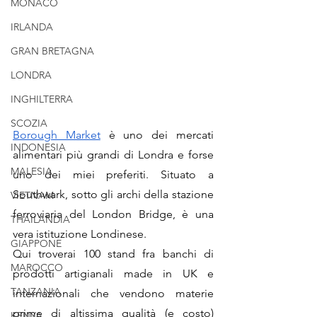
MONACO
IRLANDA
GRAN BRETAGNA
LONDRA
INGHILTERRA
SCOZIA
Borough Market
 è uno dei mercati 
INDONESIA
alimentari più grandi di Londra e forse 
MALESIA
uno dei miei preferiti. Situato a 
Southwark, sotto gli archi della stazione 
VIETNAM
ferroviaria del London Bridge, è una 
THAILANDIA
vera istituzione Londinese. 
GIAPPONE
Qui troverai 100 stand fra banchi di 
MAROCCO
prodotti artigianali made in UK e 
TANZANIA
internazionali che vendono materie 
prime di altissima qualità (e costo) 
KENYA