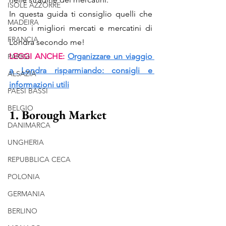
ISOLE AZZORRE
In questa guida ti consiglio quelli che 
MADEIRA
sono i migliori mercati e mercatini di 
FRANCIA
Londra secondo me!
LEGGI ANCHE: 
Organizzare un viaggio 
PARIGI
a Londra risparmiando: consigli e 
ALSAZIA
informazioni utili
PAESI BASSI
BELGIO
1. Borough Market
DANIMARCA
UNGHERIA
REPUBBLICA CECA
POLONIA
GERMANIA
BERLINO