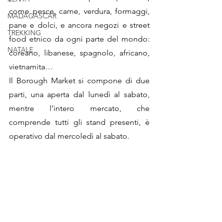
come pesce, carne, verdura, formaggi, 
MADAGASCAR
pane e dolci, e ancora negozi e street 
TREKKING
food etnico da ogni parte del mondo: 
NATALE
coreano, libanese, spagnolo, africano, 
vietnamita… 
Il Borough Market si compone di due 
parti, una aperta dal lunedì al sabato, 
mentre l’intero mercato, che 
comprende tutti gli stand presenti, è 
operativo dal mercoledì al sabato. 