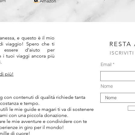
ram
Amazon
!
anessa, e questo è il mio
RESTA
 di viaggio! Spero che ti
 essere d'aiuto per
ISCRIVIT
 i tuoi viaggi ancora più
.
Email
di più!
Nome
 con contenuti di qualità richiede tanta
 costanza e tempo.
 utili le mie guide e magari ti va di sostenere
ami con una piccola donazione.
tare le mie avventure e condividere con te
sperienze in giro per il mondo!
mille di cuore!