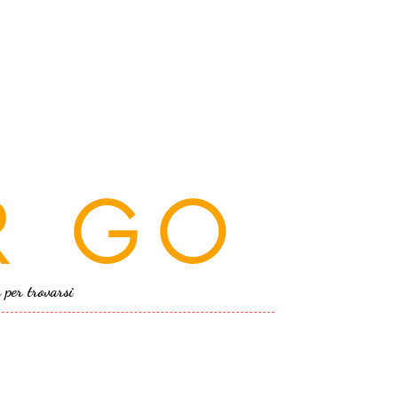
R GO
a per trovarsi