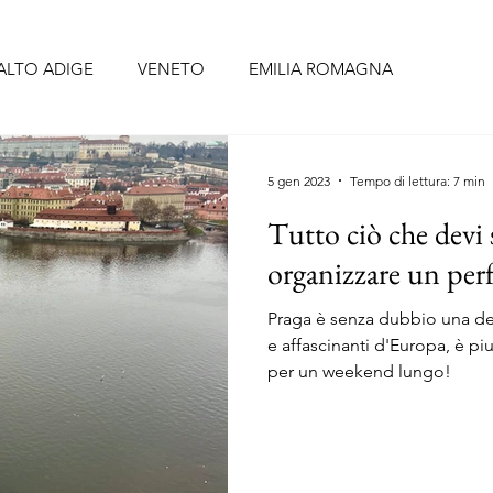
ALTO ADIGE
VENETO
EMILIA ROMAGNA
BRUZZO
UMBRIA
LAZIO
CAMPANIA
PUGLIA
5 gen 2023
Tempo di lettura: 7 min
Tutto ciò che devi 
CELLONA
SIVIGLIA
FORMENTERA
TENERIFE
organizzare un perf
Praga è senza dubbio una del
O
PORTOGALLO continentale
ISOLE AZZORRE
e affascinanti d'Europa, è p
per un weekend lungo!
RIGI
ALSAZIA
PAESI BASSI
BELGIO