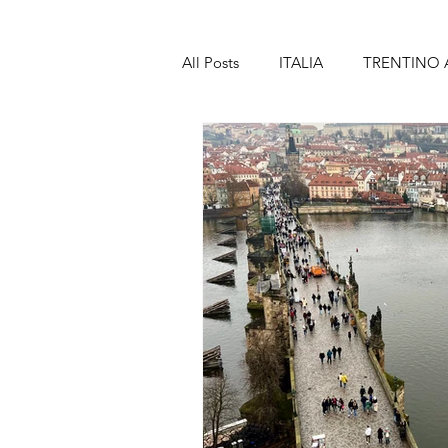
All Posts
ITALIA
TRENTINO 
TOSCANA
MARCHE
A
SICILIA
SPAGNA
BAR
LANZAROTE
PORTOGALL
MADEIRA
FRANCIA
PA