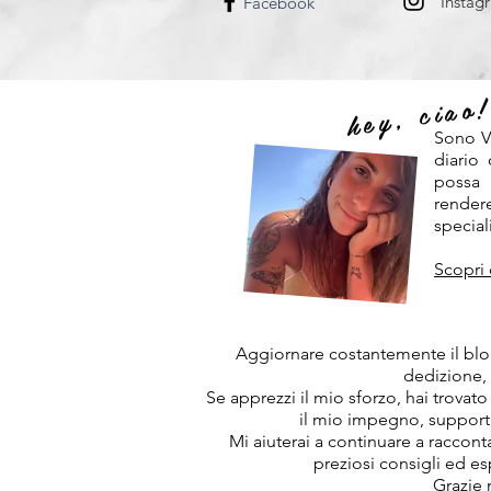
Instag
Facebook
hey, ciao
Sono V
diario
possa
rendere
speciali
Scopri 
Aggiornare costantemente il blog
dedizione,
Se apprezzi il mio sforzo, hai trovato
il mio impegno, support
Mi aiuterai a continuare a raccon
preziosi consigli ed e
Grazie 