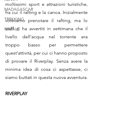
moltissimi sport e attrazioni turistiche, 
MADAGASCAR
fra cui il rafting e la canoa. Inizialmente 
TREKKING
volevamo prenotare il rafting, ma lo 
staff ci ha avvertiti in settimana che il 
NATALE
livello dell’acqua nel torrente era 
troppo basso per permettere 
quest’attività, per cui ci hanno proposto 
di provare il Riverplay. Senza avere la 
minima idea di cosa ci aspettasse, ci 
siamo buttati in questa nuova avventura.
RIVERPLAY