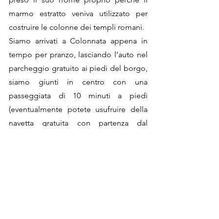
marmo estratto veniva utilizzato per 
costruire le colonne dei templi romani.
Siamo arrivati a Colonnata appena in 
tempo per pranzo, lasciando l’auto nel 
parcheggio gratuito ai piedi del borgo, 
siamo giunti in centro con una 
passeggiata di 10 minuti a piedi 
(eventualmente potete usufruire della 
navetta gratuita con partenza dal 
parcheggio). 
Una volta qui, ci siamo subito diretti al
la 
Poggia
 per un bel pranzo a base di 
lardo: un posticino molto alla mano e 
semplice nel quale poter anche 
comprare prodotti da portare a casa, 
senza servizio al tavolo. Qui ci siamo 