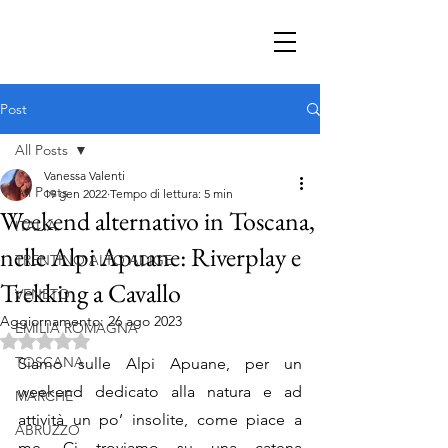
Post
All Posts
Vanessa Valenti
All Posts
19 gen 2022
Tempo di lettura: 5 min
Weekend alternativo in Toscana,
ITALIA
nelle Alpi Apuane: Riverplay e
TRENTINO ALTO ADIGE
Trekking a Cavallo
VENETO
Aggiornamento:
26 ago 2023
EMILIA ROMAGNA
Valutazione NaN stelle su 5.
TOSCANA
Siamo sulle Alpi Apuane, per un 
weekend dedicato alla natura e ad 
MARCHE
attività un po’ insolite, come piace a 
ABRUZZO
me. Ci troviamo su una catena 