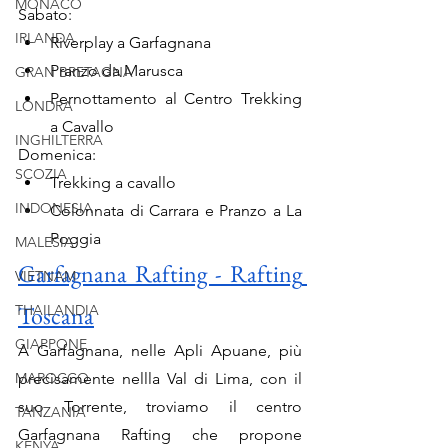
MONACO
Sabato:
IRLANDA
Riverplay a Garfagnana
Pranzo da Marusca
GRAN BRETAGNA
Pernottamento al Centro Trekking 
LONDRA
a Cavallo 
INGHILTERRA
Domenica: 
SCOZIA
Trekking a cavallo 
INDONESIA
Colonnata di Carrara e Pranzo a La 
Poggia 
MALESIA
Garfagnana Rafting - Rafting 
VIETNAM
Toscana
THAILANDIA
GIAPPONE
A Garfagnana, nelle Apli Apuane, più 
MAROCCO
precisamente nellla Val di Lima, con il 
suo Torrente, troviamo il centro 
TANZANIA
Garfagnana Rafting che propone 
KENYA