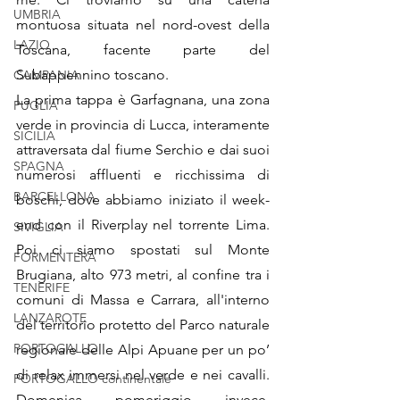
UMBRIA
montuosa situata nel nord-ovest della 
LAZIO
Toscana, facente parte del 
Subappennino toscano. 
CAMPANIA
La prima tappa è Garfagnana, una zona 
PUGLIA
verde in provincia di Lucca, interamente 
SICILIA
attraversata dal fiume Serchio e dai suoi 
SPAGNA
numerosi affluenti e ricchissima di 
BARCELLONA
boschi, dove abbiamo iniziato il week-
end con il Riverplay nel torrente Lima. 
SIVIGLIA
Poi ci siamo spostati sul Monte 
FORMENTERA
Brugiana, alto 973 metri, al confine tra i 
TENERIFE
comuni di Massa e Carrara, all'interno 
LANZAROTE
del territorio protetto del Parco naturale 
PORTOGALLO
regionale delle Alpi Apuane per un po’ 
di relax immersi nel verde e nei cavalli. 
PORTOGALLO continentale
Domenica pomeriggio invece, 