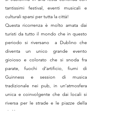
tantissimi festival, eventi musicali e 
culturali sparsi per tutta la città! 
Questa ricorrenza è molto amata dai 
turisti da tutto il mondo che in questo 
periodo si riversano  a Dublino che 
diventa un unico grande evento 
gioioso e colorato che si snoda fra 
parate, fuochi d’artificio, fiumi di 
Guinness e session di musica 
tradizionale nei pub, in un’atmosfera 
unica e coinvolgente che dai locali si 
riversa per le strade e le piazze della 
città! 
Halloween in Irlanda
Per chi non lo sapesse, Halloween è 