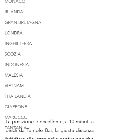
MONACO
IRLANDA
GRAN BRETAGNA
LONDRA
INGHILTERRA
SCOZIA
INDONESIA
MALESIA
VIETNAM
THAILANDIA
GIAPPONE
MAROCCO
La posizione è eccellente, a 10 minuti a 
TANZANIA
piedi da Temple Bar, la giusta distanza 
KENYA
per stare alla larga dalla confusione che 