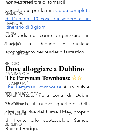
non vedrete l’ora di tornarci! 
ISOLE AZZORRE
Cliccate qui per la mia 
Guida completa 
MADEIRA
di Dublino: 10 cose da vedere e un 
FRANCIA
itinerario di 3 giorni
PARIGI
Ora vediamo come organizzare un 
ALSAZIA
viaggio a Dublino e qualche 
accorgimento per renderlo fantastico!
PAESI BASSI
BELGIO
Dove alloggiare a Dublino
DANIMARCA
The Ferryman Townhouse 
☆☆
UNGHERIA
The Ferryman Townhouse
 è un pub e 
REPUBBLICA CECA
hotel situato nella zona di Dublin 
Docklands, il nuovo quartiere della 
POLONIA
città, sulle rive del fiume Liffey, proprio 
GERMANIA
di fronte allo spettacolare Samuel 
BERLINO
Beckett Bridge. 