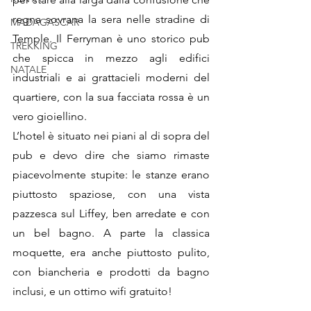
regna sovrana la sera nelle stradine di 
MADAGASCAR
Temple. Il Ferryman è uno storico pub 
TREKKING
che spicca in mezzo agli edifici 
NATALE
industriali e ai grattacieli moderni del 
quartiere, con la sua facciata rossa è un 
vero gioiellino.
L’hotel è situato nei piani al di sopra del 
pub e devo dire che siamo rimaste 
piacevolmente stupite: le stanze erano 
piuttosto spaziose, con una vista 
pazzesca sul Liffey, ben arredate e con 
un bel bagno. A parte la classica 
moquette, era anche piuttosto pulito, 
con biancheria e prodotti da bagno 
inclusi, e un ottimo wifi gratuito!