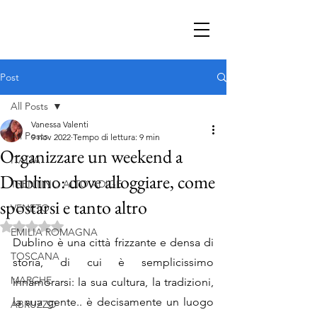
Post
All Posts
Vanessa Valenti
All Posts
9 nov 2022
Tempo di lettura: 9 min
Organizzare un weekend a
ITALIA
Dublino: dove alloggiare, come
TRENTINO ALTO ADIGE
spostarsi e tanto altro
VENETO
Valutazione NaN stelle su 5.
EMILIA ROMAGNA
Dublino è una città frizzante e densa di 
TOSCANA
storia, di cui è semplicissimo 
MARCHE
innamorarsi: la sua cultura, la tradizioni, 
la sua gente.. è decisamente un luogo 
ABRUZZO