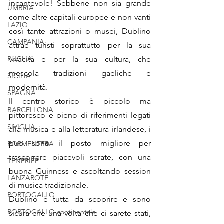
incantevole! Sebbene non sia grande 
UMBRIA
come altre capitali europee e non vanti 
LAZIO
così tante attrazioni o musei, Dublino 
CAMPANIA
attrae turisti soprattutto per la sua 
PUGLIA
vivacità e per la sua cultura, che 
mescola tradizioni gaeliche e 
SICILIA
modernità. 
SPAGNA
Il centro storico è piccolo ma 
BARCELLONA
pittoresco e pieno di riferimenti legati 
SIVIGLIA
alla musica e alla letteratura irlandese, i 
pub sono il posto migliore per 
FORMENTERA
trascorrere piacevoli serate, con una 
TENERIFE
buona Guinness e ascoltando session 
LANZAROTE
di musica tradizionale. 
PORTOGALLO
Dublino è tutta da scoprire e sono 
PORTOGALLO continentale
sicura che una volta che ci sarete stati, 