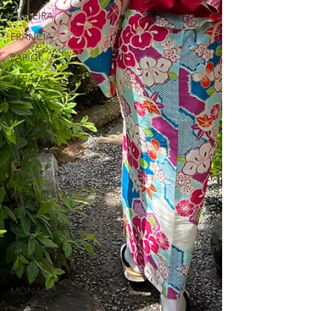
MADEIRA
FRANCIA
PARIGI
ALSAZIA
PAESI
BASSI
BELGIO
DANIMARCA
UNGHERIA
REPUBBLICA
CECA
POLONIA
GERMANIA
BERLINO
MONACO