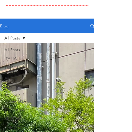
Blog
All Posts
All Posts
ITALIA
TRENTINO
ALTO
ADIGE
VENETO
EMILIA
ROMAGNA
TOSCANA
MARCHE
ABRUZZO