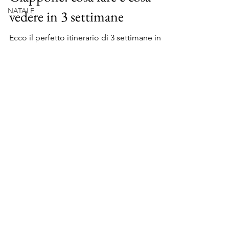
Itinerario di 21 giorni in
NATALE
Giappone: cosa fare e cosa
vedere in 3 settimane
Ecco il perfetto itinerario di 3 settimane in
Giappone: cosa fare e cosa vedere in 21
giorni in due interessanti alternative!
Facebook
Instagram
Contattami
Amazon