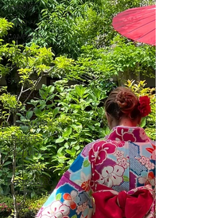
UMBRIA
LAZIO
CAMPANIA
PUGLIA
SICILIA
SPAGNA
BARCELLONA
SIVIGLIA
FORMENTERA
TENERIFE
LANZAROTE
PORTOGALLO
PORTOGALLO
continentale
ISOLE
AZZORRE