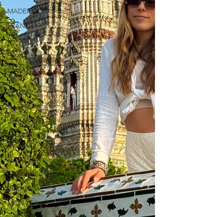
MADEIRA
FRANCIA
PARIGI
ALSAZIA
PAESI
BASSI
BELGIO
DANIMARCA
UNGHERIA
REPUBBLICA
CECA
POLONIA
GERMANIA
BERLINO
MONACO