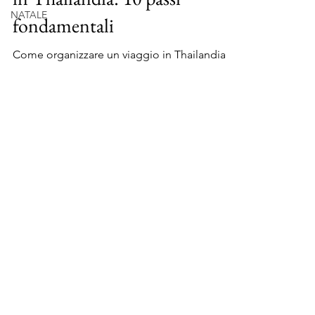
NATALE
in Thailandia: 10 passi
fondamentali
Come organizzare un viaggio in Thailandia in
10 passi: guida pratica con consigli su voli,
itinerario, budget, documenti e
assicurazione.
Facebook
Instagram
Contattami
Amazon