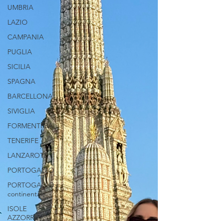
UMBRIA
LAZIO
CAMPANIA
PUGLIA
SICILIA
SPAGNA
BARCELLONA
SIVIGLIA
FORMENTERA
TENERIFE
LANZAROTE
PORTOGALLO
PORTOGALLO
continentale
ISOLE
AZZORRE