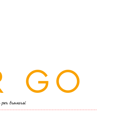
R GO
a per trovarsi