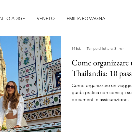
ALTO ADIGE
VENETO
EMILIA ROMAGNA
BRUZZO
UMBRIA
LAZIO
CAMPANIA
PUGLIA
14 feb
Tempo di lettura: 31 min
Come organizzare u
CELLONA
SIVIGLIA
FORMENTERA
TENERIFE
Thailandia: 10 pas
Come organizzare un viaggio 
O
PORTOGALLO continentale
ISOLE AZZORRE
guida pratica con consigli su 
documenti e assicurazione.
RIGI
ALSAZIA
PAESI BASSI
BELGIO