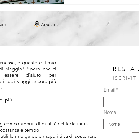
REPUBBLICA CECA
ram
Amazon
!
anessa, e questo è il mio
RESTA
 di viaggio! Spero che ti
 essere d'aiuto per
ISCRIVIT
 i tuoi viaggi ancora più
.
Email
di più!
Nome
 con contenuti di qualità richiede tanta
 costanza e tempo.
 utili le mie guide e magari ti va di sostenere