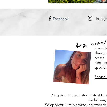
DANIMARCA
UNGHERIA
Instag
Facebook
hey, ciao
Sono V
diario
possa
rendere
speciali
Scopri 
Aggiornare costantemente il blog
dedizione,
Se apprezzi il mio sforzo, hai trovato