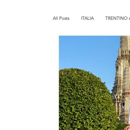
All Posts
ITALIA
TRENTINO 
TOSCANA
MARCHE
A
SICILIA
SPAGNA
BAR
LANZAROTE
PORTOGALL
MADEIRA
FRANCIA
PA