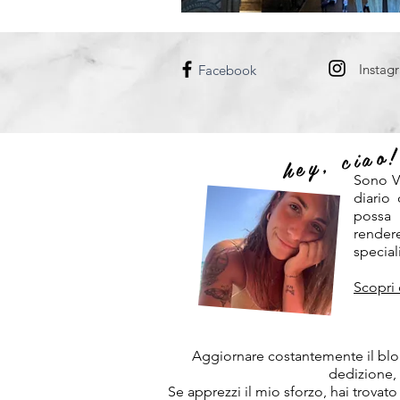
DANIMARCA
UNGHERIA
Instag
Facebook
hey, ciao
Sono V
diario
possa
rendere
speciali
Scopri 
Aggiornare costantemente il blog
dedizione,
Se apprezzi il mio sforzo, hai trovato