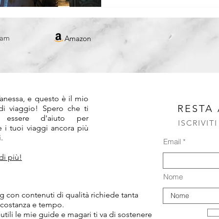
REPUBBLICA CECA
ram
Amazon
!
anessa, e questo è il mio
RESTA
 di viaggio! Spero che ti
 essere d'aiuto per
ISCRIVIT
 i tuoi viaggi ancora più
.
Email
di più!
Nome
 con contenuti di qualità richiede tanta
 costanza e tempo.
 utili le mie guide e magari ti va di sostenere