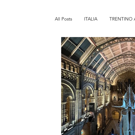
All Posts
ITALIA
TRENTINO 
TOSCANA
MARCHE
A
SICILIA
SPAGNA
BAR
LANZAROTE
PORTOGALL
MADEIRA
FRANCIA
PA