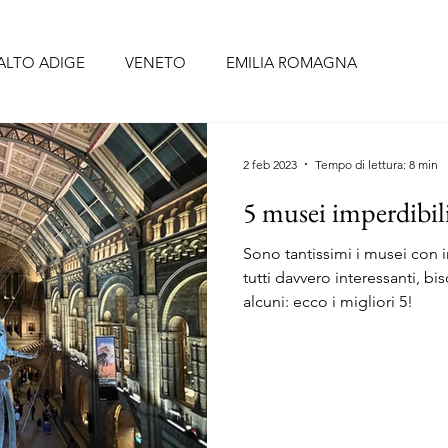
ALTO ADIGE
VENETO
EMILIA ROMAGNA
BRUZZO
UMBRIA
LAZIO
CAMPANIA
PUGLIA
2 feb 2023
Tempo di lettura: 8 min
5 musei imperdibili
CELLONA
SIVIGLIA
FORMENTERA
TENERIFE
Sono tantissimi i musei con 
tutti davvero interessanti, b
alcuni: ecco i migliori 5!
O
PORTOGALLO continentale
ISOLE AZZORRE
RIGI
ALSAZIA
PAESI BASSI
BELGIO