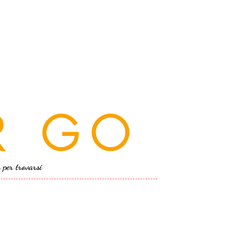
R GO
a per trovarsi