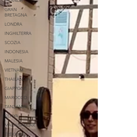
IRLANDA
GRAN
BRETAGNA
LONDRA
INGHILTERRA
SCOZIA
INDONESIA
MALESIA
VIETNAM
THAILANDIA
GIAPPONE
MAROCCO
TANZANIA
KENYA
MADAGASCAR
TREKKING