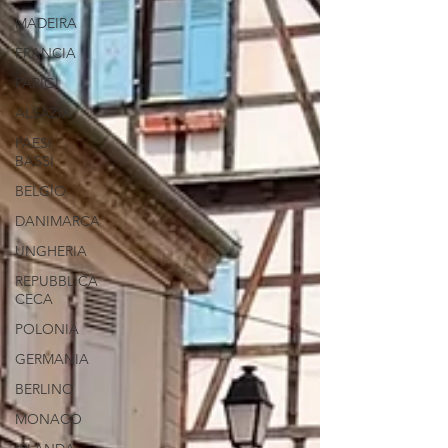
MADEIRA
FRANCIA
PARIGI
ALSAZIA
PAESI
BASSI
BELGIO
DANIMARCA
UNGHERIA
REPUBBLICA
CECA
POLONIA
GERMANIA
BERLINO
MONACO