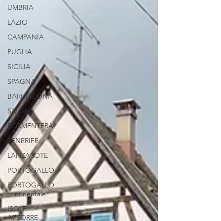
UMBRIA
LAZIO
CAMPANIA
PUGLIA
SICILIA
SPAGNA
BARCELLONA
SIVIGLIA
FORMENTERA
TENERIFE
LANZAROTE
PORTOGALLO
PORTOGALLO
continentale
ISOLE
AZZORRE