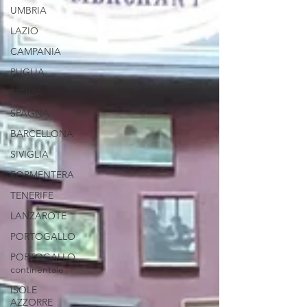
UMBRIA
LAZIO
CAMPANIA
PUGLIA
SICILIA
SPAGNA
BARCELLONA
SIVIGLIA
FORMENTERA
TENERIFE
LANZAROTE
PORTOGALLO
PORTOGALLO
continentale
ISOLE
AZZORRE