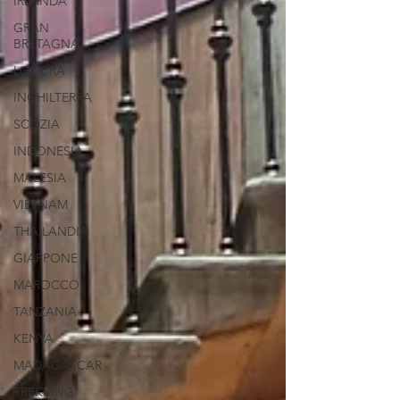
IRLANDA
GRAN
BRETAGNA
LONDRA
INGHILTERRA
SCOZIA
INDONESIA
MALESIA
VIETNAM
THAILANDIA
GIAPPONE
MAROCCO
TANZANIA
KENYA
MADAGASCAR
TREKKING