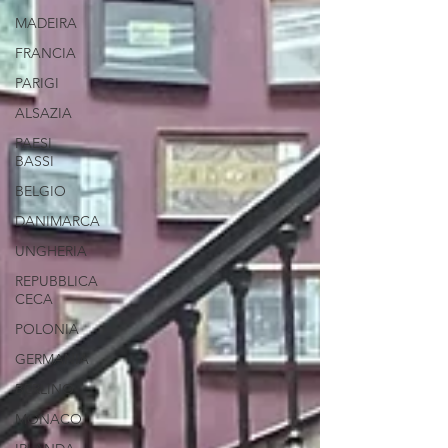
MADEIRA
FRANCIA
PARIGI
ALSAZIA
PAESI
BASSI
BELGIO
DANIMARCA
UNGHERIA
REPUBBLICA
CECA
POLONIA
GERMANIA
BERLINO
MONACO