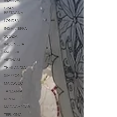
IRLANDA
GRAN
BRETAGNA
LONDRA
INGHILTERRA
SCOZIA
INDONESIA
MALESIA
VIETNAM
THAILANDIA
GIAPPONE
MAROCCO
TANZANIA
KENYA
MADAGASCAR
TREKKING