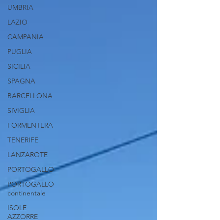
UMBRIA
LAZIO
CAMPANIA
PUGLIA
SICILIA
SPAGNA
BARCELLONA
SIVIGLIA
FORMENTERA
TENERIFE
LANZAROTE
PORTOGALLO
PORTOGALLO
continentale
ISOLE
AZZORRE