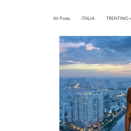
All Posts
ITALIA
TRENTINO 
TOSCANA
MARCHE
A
SICILIA
SPAGNA
BAR
LANZAROTE
PORTOGALL
MADEIRA
FRANCIA
PA