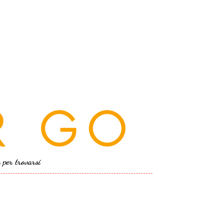
R GO
a per trovarsi