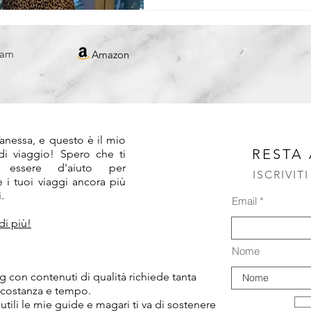
REPUBBLICA CECA
ram
Amazon
!
anessa, e questo è il mio
RESTA
 di viaggio! Spero che ti
 essere d'aiuto per
ISCRIVIT
 i tuoi viaggi ancora più
.
Email
di più!
Nome
 con contenuti di qualità richiede tanta
 costanza e tempo.
 utili le mie guide e magari ti va di sostenere