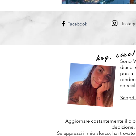
DANIMARCA
UNGHERIA
Instag
Facebook
hey, ciao
Sono V
diario
possa
rendere
speciali
Scopri 
Aggiornare costantemente il blog
dedizione,
Se apprezzi il mio sforzo, hai trovato