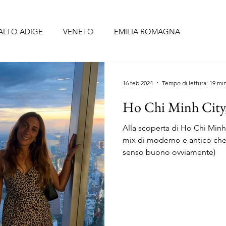
ALTO ADIGE
VENETO
EMILIA ROMAGNA
BRUZZO
UMBRIA
LAZIO
CAMPANIA
PUGLIA
16 feb 2024
Tempo di lettura: 19 mi
Ho Chi Minh City, 
CELLONA
SIVIGLIA
FORMENTERA
TENERIFE
Alla scoperta di Ho Chi Minh 
mix di moderno e antico che sa
senso buono ovviamente)
O
PORTOGALLO continentale
ISOLE AZZORRE
RIGI
ALSAZIA
PAESI BASSI
BELGIO