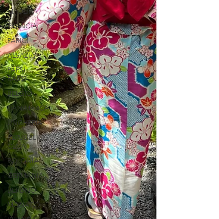
MADEIRA
FRANCIA
PARIGI
ALSAZIA
PAESI
BASSI
BELGIO
DANIMARCA
UNGHERIA
REPUBBLICA
CECA
POLONIA
GERMANIA
BERLINO
MONACO