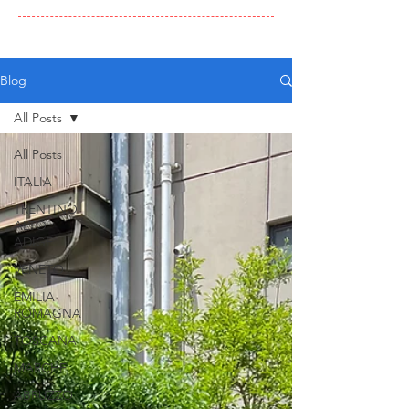
Blog
All Posts
All Posts
ITALIA
TRENTINO
ALTO
ADIGE
VENETO
EMILIA
ROMAGNA
TOSCANA
MARCHE
ABRUZZO