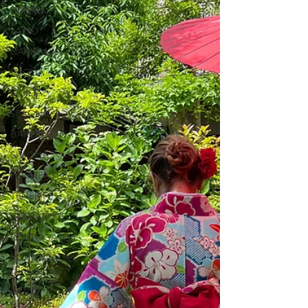
UMBRIA
LAZIO
CAMPANIA
PUGLIA
SICILIA
SPAGNA
BARCELLONA
SIVIGLIA
FORMENTERA
TENERIFE
LANZAROTE
PORTOGALLO
PORTOGALLO
continentale
ISOLE
AZZORRE