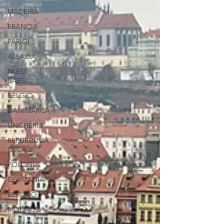
MADEIRA
FRANCIA
PARIGI
ALSAZIA
PAESI
BASSI
BELGIO
DANIMARCA
UNGHERIA
REPUBBLICA
CECA
POLONIA
GERMANIA
BERLINO
MONACO