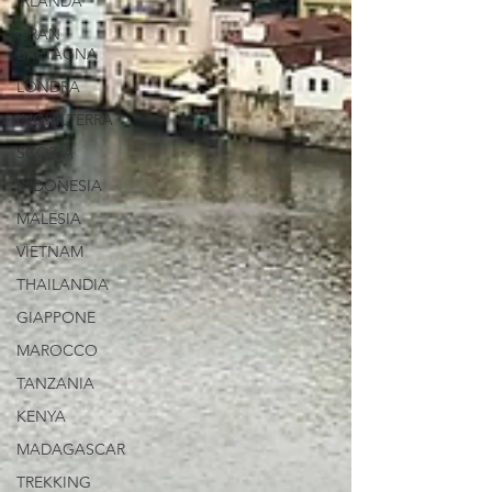
IRLANDA
GRAN
BRETAGNA
LONDRA
INGHILTERRA
SCOZIA
INDONESIA
MALESIA
VIETNAM
THAILANDIA
GIAPPONE
MAROCCO
TANZANIA
KENYA
MADAGASCAR
TREKKING