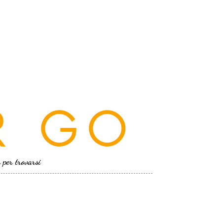
R GO
a per trovarsi