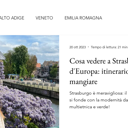
ALTO ADIGE
VENETO
EMILIA ROMAGNA
BRUZZO
UMBRIA
LAZIO
CAMPANIA
PUGLIA
20 ott 2023
Tempo di lettura: 21 min
Cosa vedere a Stras
CELLONA
SIVIGLIA
FORMENTERA
TENERIFE
d'Europa: itinerario
mangiare
O
PORTOGALLO continentale
ISOLE AZZORRE
Strasburgo è meravigliosa: il
si fonde con la modernità dan
multietnica e verde!
RIGI
ALSAZIA
PAESI BASSI
BELGIO