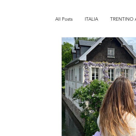
All Posts
ITALIA
TRENTINO 
TOSCANA
MARCHE
A
SICILIA
SPAGNA
BAR
LANZAROTE
PORTOGALL
MADEIRA
FRANCIA
PA