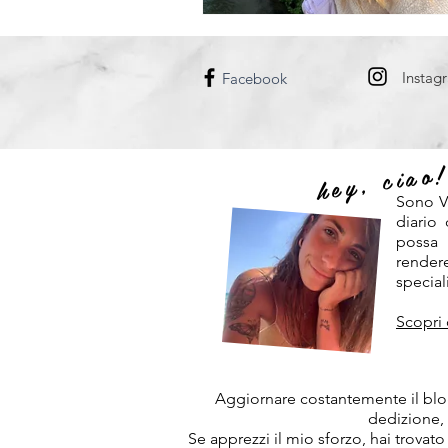
DANIMARCA
UNGHERIA
Instag
Facebook
hey, ciao
Sono V
diario
possa
rendere
speciali
Scopri 
Aggiornare costantemente il blog
dedizione,
Se apprezzi il mio sforzo, hai trovato