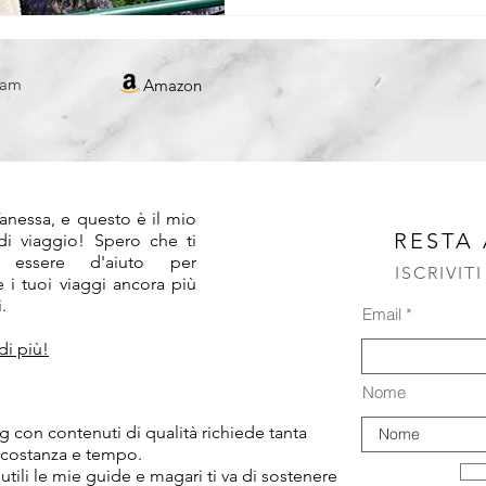
REPUBBLICA CECA
ram
Amazon
!
anessa, e questo è il mio
RESTA
 di viaggio! Spero che ti
 essere d'aiuto per
ISCRIVIT
 i tuoi viaggi ancora più
.
Email
di più!
Nome
 con contenuti di qualità richiede tanta
 costanza e tempo.
 utili le mie guide e magari ti va di sostenere