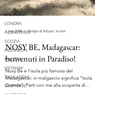
IRLANDA
GRAN
BRETAGNA
LONDRA
INGHILTERRA
SCOZIA
7 mar 2020
Tempo di lettura: 16 min
INDONESIA
NOSY BE, Madagascar:
MALESIA
VIETNAM
benvenuti in Paradiso!
THAILANDIA
Nosy Be è l’isola più famosa del
GIAPPONE
Madagascar; in malgascio significa “Isola
MAROCCO
Grande”. Parti con me alla scoperta di
TANZANIA
questo tesoro.
KENYA
MADAGASCAR
TREKKING