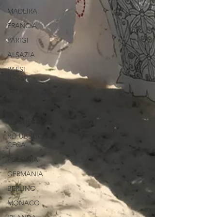
MADEIRA
FRANCIA
PARIGI
ALSAZIA
PAESI
BASSI
BELGIO
DANIMARCA
UNGHERIA
REPUBBLICA
CECA
POLONIA
GERMANIA
BERLINO
MONACO