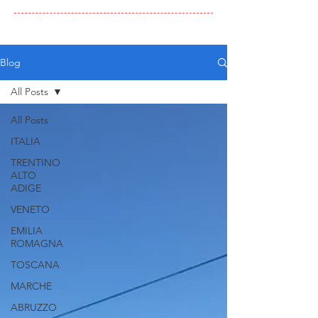
Blog
All Posts
All Posts
ITALIA
TRENTINO
ALTO
ADIGE
VENETO
EMILIA
ROMAGNA
TOSCANA
MARCHE
ABRUZZO