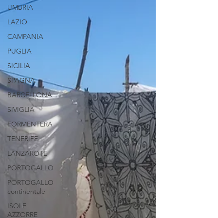
UMBRIA
LAZIO
CAMPANIA
PUGLIA
SICILIA
SPAGNA
BARCELLONA
SIVIGLIA
FORMENTERA
TENERIFE
LANZAROTE
PORTOGALLO
PORTOGALLO
continentale
ISOLE
AZZORRE