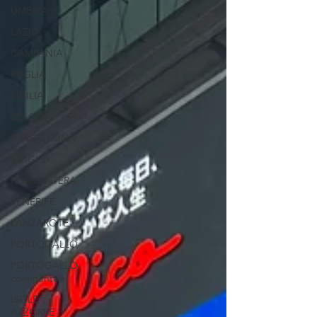
UMBRIA
LAZIO
CAMPANIA
PUGLIA
SICILIA
SPAGNA
BARCELLONA
SIVIGLIA
FORMENTERA
TENERIFE
LANZAROTE
PORTOGALLO
PORTOGALLO
continentale
ISOLE
AZZORRE