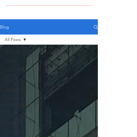
Blog
All Posts
All Posts
ITALIA
TRENTINO
ALTO
ADIGE
VENETO
EMILIA
ROMAGNA
TOSCANA
MARCHE
ABRUZZO