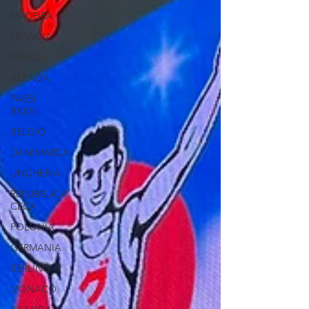
MADEIRA
FRANCIA
PARIGI
ALSAZIA
PAESI
BASSI
BELGIO
DANIMARCA
UNGHERIA
REPUBBLICA
CECA
POLONIA
GERMANIA
BERLINO
MONACO