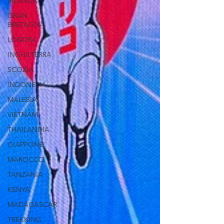
IRLANDA
GRAN
BRETAGNA
LONDRA
INGHILTERRA
SCOZIA
INDONESIA
MALESIA
VIETNAM
THAILANDIA
GIAPPONE
MAROCCO
TANZANIA
KENYA
MADAGASCAR
TREKKING