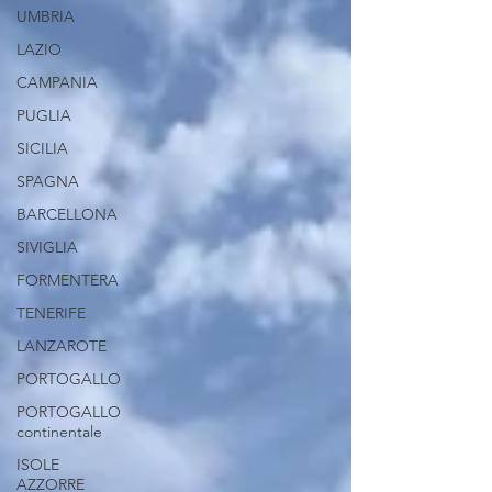
UMBRIA
LAZIO
CAMPANIA
PUGLIA
SICILIA
SPAGNA
BARCELLONA
SIVIGLIA
FORMENTERA
TENERIFE
LANZAROTE
PORTOGALLO
PORTOGALLO
continentale
ISOLE
AZZORRE