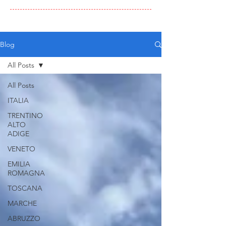
Blog
All Posts
All Posts
ITALIA
TRENTINO
ALTO
ADIGE
VENETO
EMILIA
ROMAGNA
TOSCANA
MARCHE
ABRUZZO