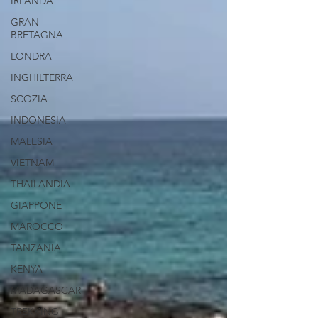
IRLANDA
GRAN
BRETAGNA
LONDRA
INGHILTERRA
SCOZIA
INDONESIA
MALESIA
VIETNAM
THAILANDIA
GIAPPONE
MAROCCO
TANZANIA
KENYA
MADAGASCAR
TREKKING