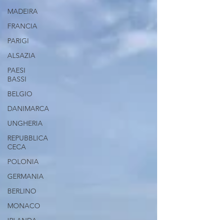
MADEIRA
FRANCIA
PARIGI
ALSAZIA
PAESI
BASSI
BELGIO
DANIMARCA
UNGHERIA
REPUBBLICA
CECA
POLONIA
GERMANIA
BERLINO
MONACO