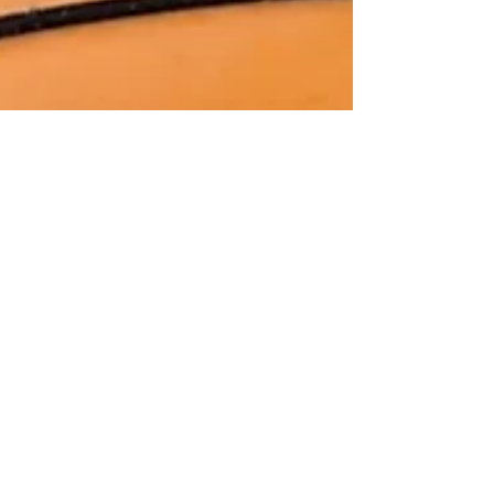
13 dic 2023
Tempo di lettura: 15 min
Crociera nella Baia di
Halong: come organizzare