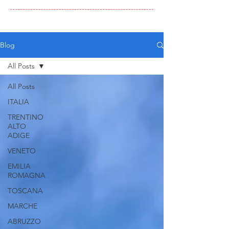
Blog
All Posts
All Posts
ITALIA
TRENTINO
ALTO
ADIGE
VENETO
EMILIA
ROMAGNA
TOSCANA
MARCHE
ABRUZZO