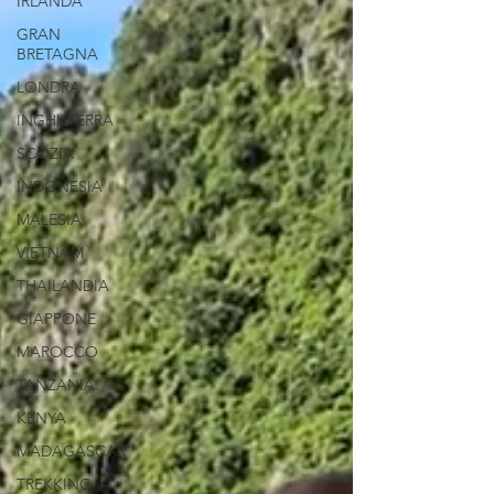
IRLANDA
GRAN
BRETAGNA
LONDRA
INGHILTERRA
SCOZIA
INDONESIA
MALESIA
VIETNAM
THAILANDIA
GIAPPONE
MAROCCO
TANZANIA
KENYA
MADAGASCAR
TREKKING