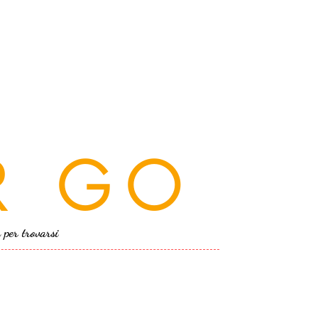
R GO
a per trovarsi