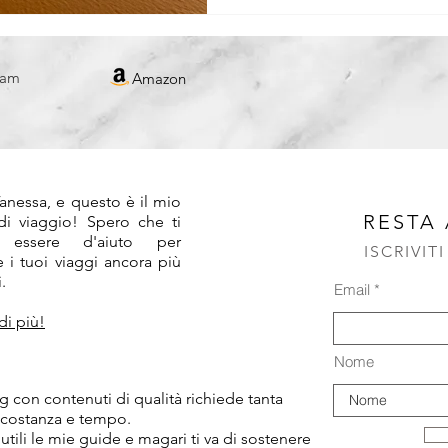
REPUBBLICA CECA
ram
Amazon
!
anessa, e questo è il mio
RESTA
 di viaggio! Spero che ti
 essere d'aiuto per
ISCRIVIT
 i tuoi viaggi ancora più
.
Email
di più!
Nome
 con contenuti di qualità richiede tanta
 costanza e tempo.
 utili le mie guide e magari ti va di sostenere