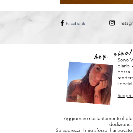
DANIMARCA
UNGHERIA
Instag
Facebook
hey, ciao
Sono V
diario
possa
rendere
speciali
Scopri 
Aggiornare costantemente il blog
dedizione,
Se apprezzi il mio sforzo, hai trovato