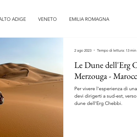
ALTO ADIGE
VENETO
EMILIA ROMAGNA
BRUZZO
UMBRIA
LAZIO
CAMPANIA
PUGLIA
2 ago 2023
Tempo di lettura: 13 min
Le Dune dell'Erg C
CELLONA
SIVIGLIA
FORMENTERA
TENERIFE
Merzouga - Marocc
Per vivere l'esperienza di un
O
PORTOGALLO continentale
ISOLE AZZORRE
devi dirigerti a sud-est, vers
dune dell'Erg Chebbi.
RIGI
ALSAZIA
PAESI BASSI
BELGIO