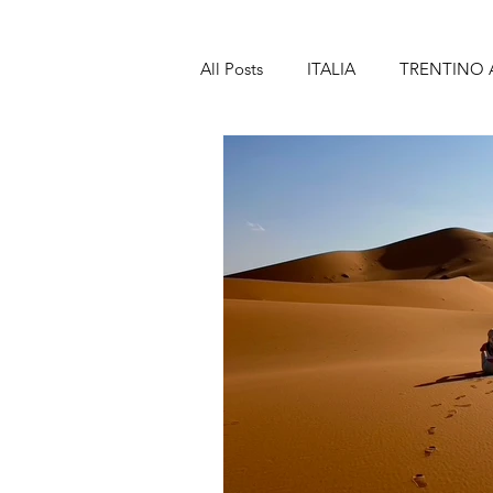
All Posts
ITALIA
TRENTINO 
TOSCANA
MARCHE
A
SICILIA
SPAGNA
BAR
LANZAROTE
PORTOGALL
MADEIRA
FRANCIA
PA