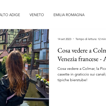
ALTO ADIGE
VENETO
EMILIA ROMAGNA
BRUZZO
UMBRIA
LAZIO
CAMPANIA
PUGLIA
14 set 2023
Tempo di lettura: 12 min
Cosa vedere a Colma
CELLONA
SIVIGLIA
FORMENTERA
TENERIFE
Venezia francese - 
Cosa vedere a Colmar, la Pic
O
PORTOGALLO continentale
ISOLE AZZORRE
casette in graticcio sui canali
tipiche bierstube!
RIGI
ALSAZIA
PAESI BASSI
BELGIO