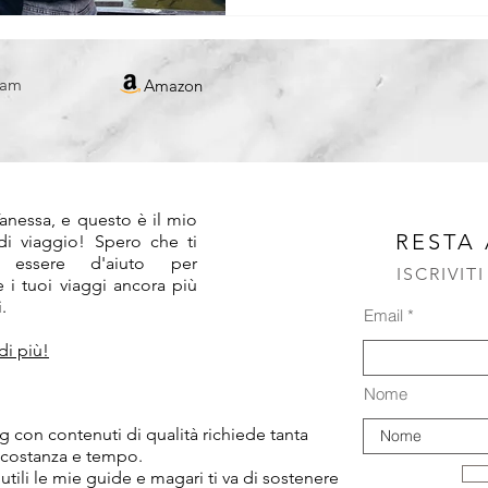
REPUBBLICA CECA
ram
Amazon
!
anessa, e questo è il mio
RESTA
 di viaggio! Spero che ti
 essere d'aiuto per
ISCRIVIT
 i tuoi viaggi ancora più
.
Email
di più!
Nome
 con contenuti di qualità richiede tanta
 costanza e tempo.
 utili le mie guide e magari ti va di sostenere