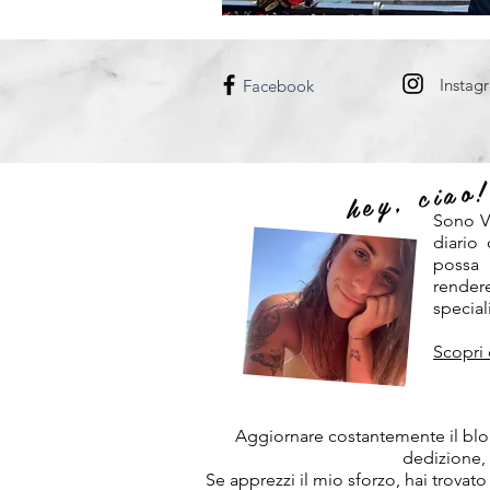
DANIMARCA
UNGHERIA
Instag
Facebook
hey, ciao
Sono V
diario
possa
rendere
speciali
Scopri 
Aggiornare costantemente il blog
dedizione,
Se apprezzi il mio sforzo, hai trovato