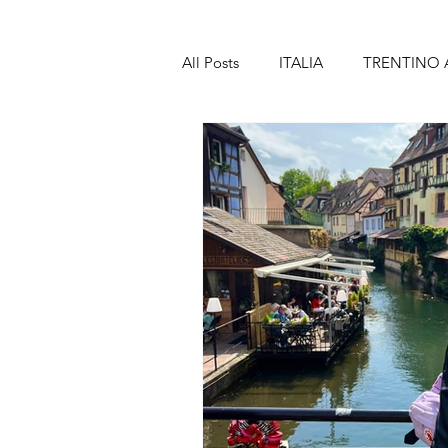
All Posts
ITALIA
TRENTINO 
TOSCANA
MARCHE
A
SICILIA
SPAGNA
BAR
LANZAROTE
PORTOGALL
MADEIRA
FRANCIA
PA