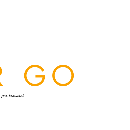
R GO
a per trovarsi