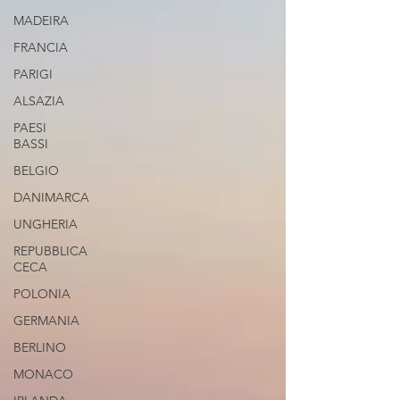
MADEIRA
FRANCIA
PARIGI
ALSAZIA
PAESI
BASSI
BELGIO
DANIMARCA
UNGHERIA
REPUBBLICA
CECA
POLONIA
GERMANIA
BERLINO
MONACO