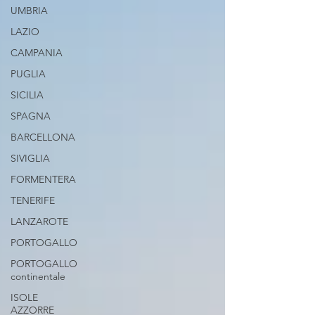
UMBRIA
LAZIO
CAMPANIA
PUGLIA
SICILIA
SPAGNA
BARCELLONA
SIVIGLIA
FORMENTERA
TENERIFE
LANZAROTE
PORTOGALLO
PORTOGALLO
continentale
ISOLE
AZZORRE