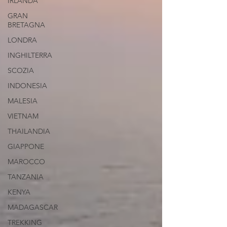
IRLANDA
GRAN
BRETAGNA
LONDRA
INGHILTERRA
SCOZIA
INDONESIA
MALESIA
VIETNAM
THAILANDIA
GIAPPONE
MAROCCO
TANZANIA
KENYA
MADAGASCAR
TREKKING