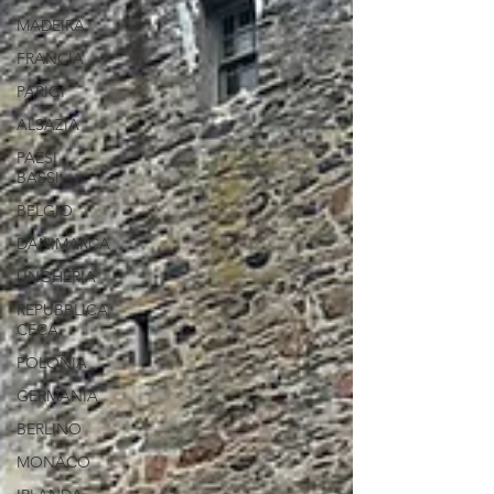
MADEIRA
FRANCIA
PARIGI
ALSAZIA
PAESI
BASSI
BELGIO
DANIMARCA
UNGHERIA
REPUBBLICA
CECA
POLONIA
GERMANIA
BERLINO
MONACO