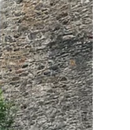
IRLANDA
GRAN
BRETAGNA
LONDRA
INGHILTERRA
SCOZIA
INDONESIA
MALESIA
VIETNAM
THAILANDIA
GIAPPONE
MAROCCO
TANZANIA
KENYA
MADAGASCAR
TREKKING