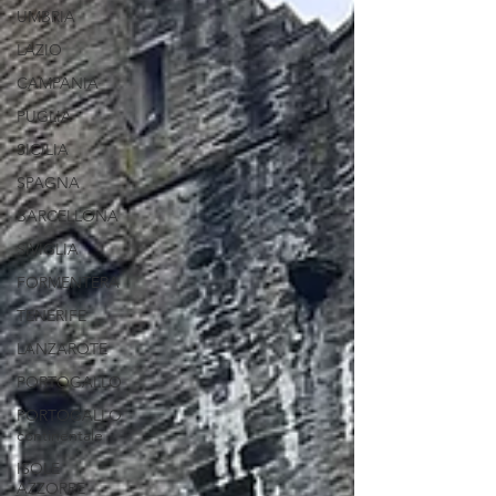
UMBRIA
LAZIO
CAMPANIA
PUGLIA
SICILIA
SPAGNA
BARCELLONA
SIVIGLIA
FORMENTERA
TENERIFE
LANZAROTE
PORTOGALLO
PORTOGALLO
continentale
ISOLE
AZZORRE