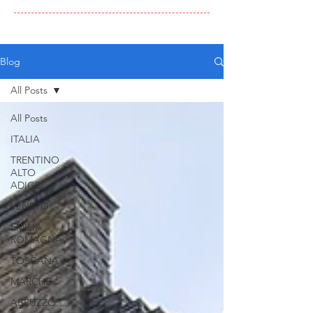
Blog
All Posts
All Posts
ITALIA
TRENTINO
ALTO
ADIGE
VENETO
EMILIA
ROMAGNA
TOSCANA
MARCHE
ABRUZZO