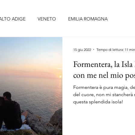
ALTO ADIGE
VENETO
EMILIA ROMAGNA
BRUZZO
UMBRIA
LAZIO
CAMPANIA
PUGLIA
15 giu 2022
Tempo di lettura: 11 mi
Formentera, la Isla 
CELLONA
SIVIGLIA
FORMENTERA
TENERIFE
con me nel mio pos
Formentera è pura magia, de
O
PORTOGALLO continentale
ISOLE AZZORRE
del cuore, non mi stancherà 
questa splendida isola!
RIGI
ALSAZIA
PAESI BASSI
BELGIO