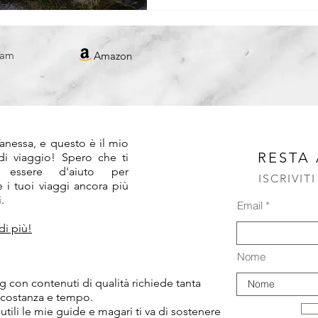
REPUBBLICA CECA
ram
Amazon
!
anessa, e questo è il mio
RESTA
 di viaggio! Spero che ti
 essere d'aiuto per
ISCRIVIT
 i tuoi viaggi ancora più
.
Email
di più!
Nome
 con contenuti di qualità richiede tanta
 costanza e tempo.
 utili le mie guide e magari ti va di sostenere