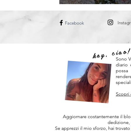
DANIMARCA
UNGHERIA
Instag
Facebook
hey, ciao
Sono V
diario
possa
rendere
speciali
Scopri 
Aggiornare costantemente il blog
dedizione,
Se apprezzi il mio sforzo, hai trovato