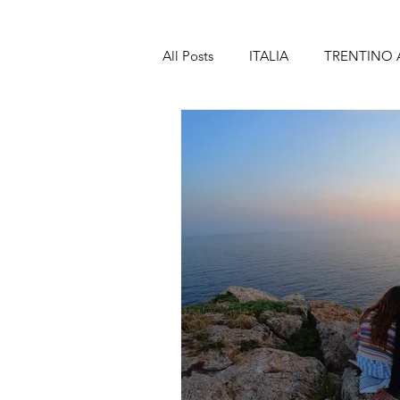
All Posts
ITALIA
TRENTINO 
TOSCANA
MARCHE
A
SICILIA
SPAGNA
BAR
LANZAROTE
PORTOGALL
MADEIRA
FRANCIA
PA