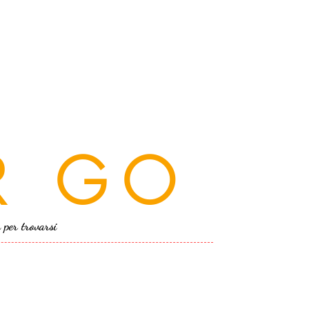
R GO
a per trovarsi