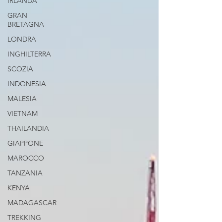
IRLANDA
GRAN
BRETAGNA
LONDRA
INGHILTERRA
SCOZIA
INDONESIA
MALESIA
VIETNAM
THAILANDIA
GIAPPONE
MAROCCO
TANZANIA
KENYA
MADAGASCAR
TREKKING