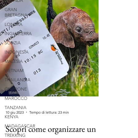
IRLANDA
GRAN
BRETAGNA
LONDRA
INGHILTERRA
SCOZIA
INDONESIA
MALESIA
VIETNAM
THAILANDIA
GIAPPONE
MAROCCO
TANZANIA
KENYA
10 giu 2023
Tempo di lettura: 23 min
MADAGASCAR
TREKKING