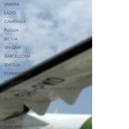
UMBRIA
LAZIO
CAMPANIA
PUGLIA
SICILIA
SPAGNA
BARCELLONA
SIVIGLIA
FORMENTERA
TENERIFE
LANZAROTE
PORTOGALLO
PORTOGALLO
continentale
ISOLE
AZZORRE