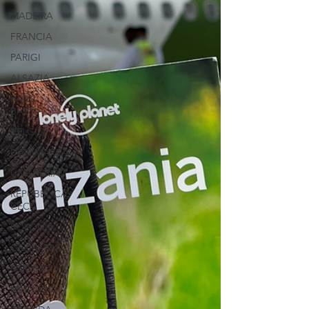
MADEIRA
FRANCIA
PARIGI
ALSAZIA
PAESI
BASSI
BELGIO
DANIMARCA
UNGHERIA
REPUBBLICA
CECA
POLONIA
GERMANIA
BERLINO
MONACO