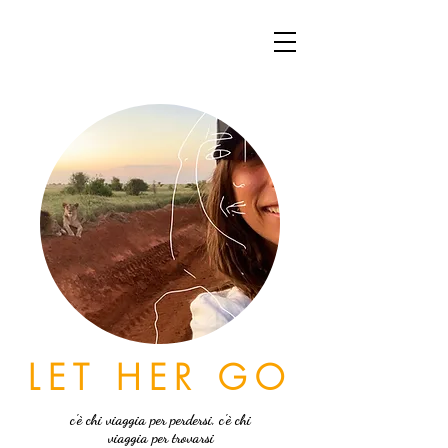
LET HER GO
c'è chi viaggia per perdersi, c'è chi
viaggia per trovarsi