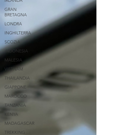
IRLANDA
GRAN
BRETAGNA
LONDRA
INGHILTERRA
SCOZIA
INDONESIA
MALESIA
VIETNAM
THAILANDIA
GIAPPONE
MAROCCO
TANZANIA
KENYA
MADAGASCAR
TREKKING