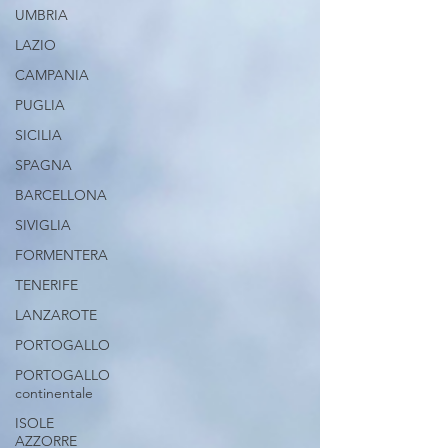
UMBRIA
LAZIO
CAMPANIA
PUGLIA
SICILIA
SPAGNA
BARCELLONA
SIVIGLIA
FORMENTERA
TENERIFE
LANZAROTE
PORTOGALLO
PORTOGALLO
continentale
ISOLE
AZZORRE