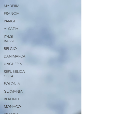
MADEIRA
FRANCIA
PARIGI
ALSAZIA
PAESI
BASSI
BELGIO
DANIMARCA
UNGHERIA
REPUBBLICA
CECA
POLONIA
GERMANIA
BERLINO
MONACO