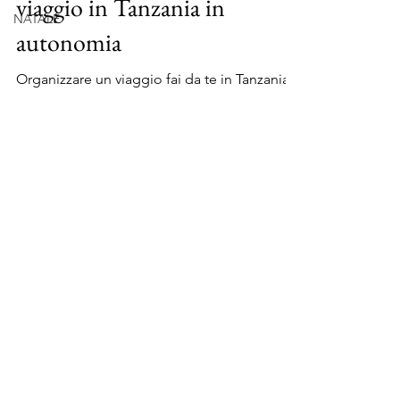
Scopri come organizzare un
NATALE
viaggio in Tanzania in
autonomia
Organizzare un viaggio fai da te in Tanzania
può sembrare una sfida ma con questi
suggerimenti sarò un gioco da ragazzi!
Facebook
Instagram
Contattami
Amazon