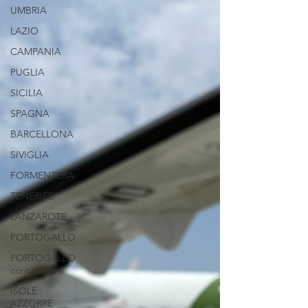
UMBRIA
LAZIO
CAMPANIA
PUGLIA
SICILIA
SPAGNA
BARCELLONA
SIVIGLIA
FORMENTERA
TENERIFE
LANZAROTE
PORTOGALLO
PORTOGALLO
continentale
ISOLE
AZZORRE