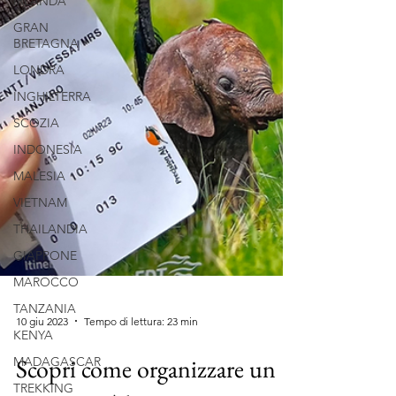
IRLANDA
GRAN
BRETAGNA
LONDRA
INGHILTERRA
SCOZIA
INDONESIA
MALESIA
VIETNAM
THAILANDIA
GIAPPONE
MAROCCO
TANZANIA
KENYA
10 giu 2023
Tempo di lettura: 23 min
MADAGASCAR
TREKKING