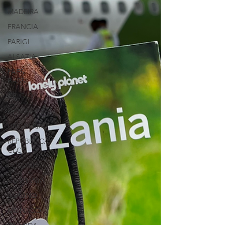
MADEIRA
FRANCIA
PARIGI
ALSAZIA
PAESI
BASSI
BELGIO
DANIMARCA
UNGHERIA
REPUBBLICA
CECA
POLONIA
GERMANIA
BERLINO
MONACO