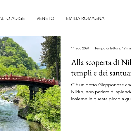
ALTO ADIGE
VENETO
EMILIA ROMAGNA
BRUZZO
UMBRIA
LAZIO
CAMPANIA
PUGLIA
11 ago 2024
Tempo di lettura: 19 mi
Alla scoperta di Nik
CELLONA
SIVIGLIA
FORMENTERA
TENERIFE
templi e dei santua
C'è un detto Giapponese che 
O
PORTOGALLO continentale
ISOLE AZZORRE
Nikko, non parlare di splen
insieme in questa piccola gu
RIGI
ALSAZIA
PAESI BASSI
BELGIO