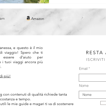
REPUBBLICA CECA
ram
Amazon
!
anessa, e questo è il mio
RESTA
 di viaggio! Spero che ti
 essere d'aiuto per
ISCRIVIT
 i tuoi viaggi ancora più
.
Email
di più!
Nome
 con contenuti di qualità richiede tanta
 costanza e tempo.
 utili le mie guide e magari ti va di sostenere