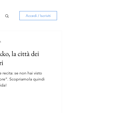
Accedi / Iscriviti
n
ko, la città dei
ri
recita: se non hai visto
dore”. Scopriamola quindi
ida!