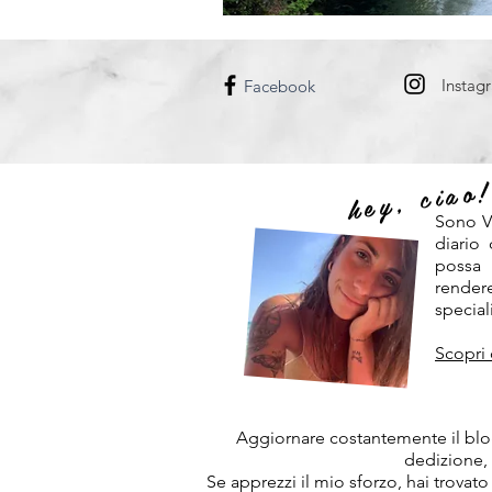
DANIMARCA
UNGHERIA
Instag
Facebook
hey, ciao
Sono V
diario
possa
rendere
speciali
Scopri 
Aggiornare costantemente il blog
dedizione,
Se apprezzi il mio sforzo, hai trovato