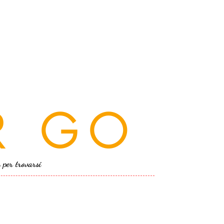
R GO
a per trovarsi