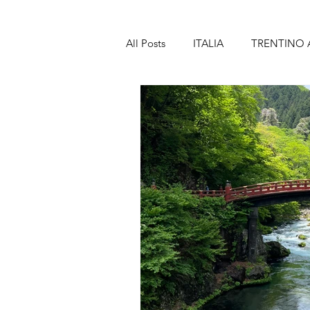
All Posts
ITALIA
TRENTINO 
TOSCANA
MARCHE
A
SICILIA
SPAGNA
BAR
LANZAROTE
PORTOGALL
MADEIRA
FRANCIA
PA