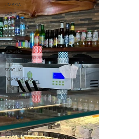
UMBRIA
LAZIO
CAMPANIA
PUGLIA
SICILIA
SPAGNA
BARCELLONA
SIVIGLIA
FORMENTERA
TENERIFE
LANZAROTE
PORTOGALLO
PORTOGALLO
continentale
ISOLE
AZZORRE