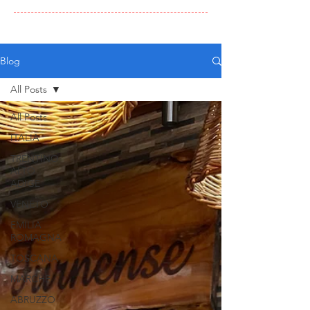
Blog
All Posts
All Posts
ITALIA
TRENTINO
ALTO
ADIGE
VENETO
EMILIA
ROMAGNA
TOSCANA
MARCHE
ABRUZZO