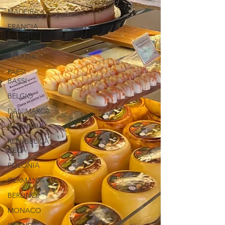
MADEIRA
FRANCIA
PARIGI
ALSAZIA
PAESI
BASSI
BELGIO
DANIMARCA
UNGHERIA
REPUBBLICA
CECA
POLONIA
GERMANIA
BERLINO
MONACO