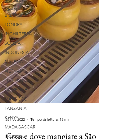
IRLANDA
GRAN
BRETAGNA
LONDRA
INGHILTERRA
SCOZIA
INDONESIA
MALESIA
VIETNAM
THAILANDIA
GIAPPONE
MAROCCO
TANZANIA
KENYA
MADAGASCAR
26 nov 2022
Tempo di lettura: 13 min
TREKKING