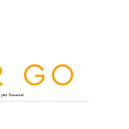
R GO
a per trovarsi