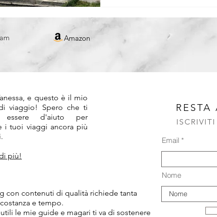
REPUBBLICA CECA
ram
Amazon
!
anessa, e questo è il mio
RESTA
 di viaggio! Spero che ti
 essere d'aiuto per
ISCRIVIT
 i tuoi viaggi ancora più
.
Email
di più!
Nome
 con contenuti di qualità richiede tanta
 costanza e tempo.
 utili le mie guide e magari ti va di sostenere