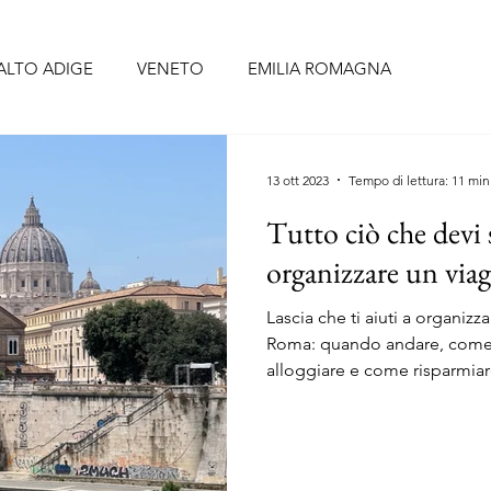
ALTO ADIGE
VENETO
EMILIA ROMAGNA
BRUZZO
UMBRIA
LAZIO
CAMPANIA
PUGLIA
13 ott 2023
Tempo di lettura: 11 min
Tutto ciò che devi 
CELLONA
SIVIGLIA
FORMENTERA
TENERIFE
organizzare un via
Lascia che ti aiuti a organiz
O
PORTOGALLO continentale
ISOLE AZZORRE
Roma: quando andare, come 
alloggiare e come risparmiar
RIGI
ALSAZIA
PAESI BASSI
BELGIO