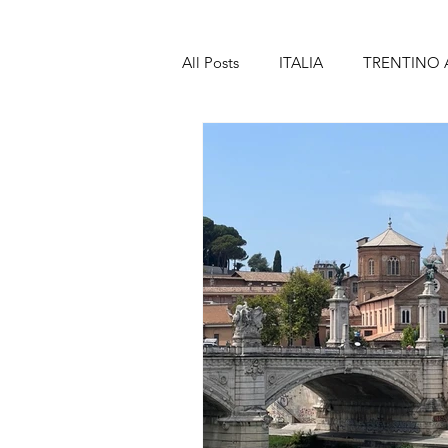
All Posts
ITALIA
TRENTINO 
TOSCANA
MARCHE
A
SICILIA
SPAGNA
BAR
LANZAROTE
PORTOGALL
MADEIRA
FRANCIA
PA