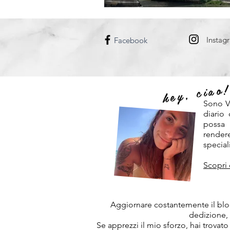
DANIMARCA
UNGHERIA
Instag
Facebook
hey, ciao
Sono V
diario
possa
rendere
speciali
Scopri 
Aggiornare costantemente il blog
dedizione,
Se apprezzi il mio sforzo, hai trovato